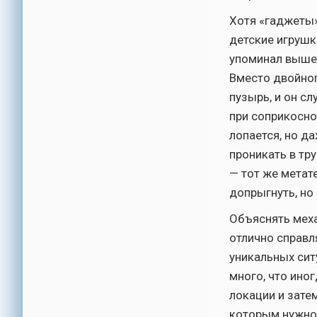
Хотя «гаджеты»
детские игрушк
упоминал выше 
Вместо двойног
пузырь, и он с
при соприкосно
лопается, но д
проникать в тр
— тот же метат
допрыгнуть, но
Объяснять меха
отлично справл
уникальных сит
много, что ино
локации и зате
которым нужно 