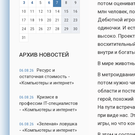
потом оцениват
3
4
5
6
7
8
9
млн человек, п
10
11
12
13
14
15
16
Дебютной игрой
17
18
19
20
21
22
23
одиночки. И ес
24
25
26
27
28
29
30
высоко. Проект
31
восхитительный
внутри и богат
АРХИВ НОВОСТЕЙ
В мире животн
Ресурс и
06.08.26
В метроидвания
остаточная стоимость -
потом нужно чи
«Компьютеры и интернет»
области и пост
Кризисе в
06.08.26
герой, похожий 
профессии IT-специалистов
На пути встреча
- «Компьютеры и интернет»
при виде нас. 
игры, но что ко
«Зеленая» ловушка
06.08.26
- «Компьютеры и интернет»
В этом и состо