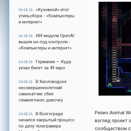
«Кузовной» итог
06.08.26
утильсбора - «Компьютеры
и интернет»
ИИ-модели OpenAI
06.08.26
вышли из-под контроля -
«Компьютеры и интернет»
Германия — Куда
04.08.26
уехал билет за 49 евро
В Кисловодске
04.08.26
несовершеннолетний
самокатчик сбил
семилетнюю девочку
Релиз Animal W
В Волгограде
04.08.26
начался закрытый процесс
взгляд проект 
по делу телеграмера
сообществом с 