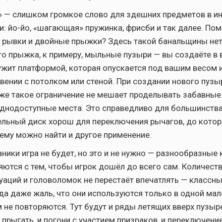
 — слишком громкое слово для здешних предметов в ин
и: йо-йо, «шагающая» пружинка, фрисби и так далее. Помн
рывки и двойные прыжки? Здесь такой банальщины нет 
о прыжка, к примеру, мыльные пузыри — вы создаёте в 
лужит платформой, которая опускается под вашим весом 
вении с потолком или стеной. При создании нового пузы
аже такое ограничение не мешает проделывать забавные
уднодоступные места. Это справедливо для большинств
ельный диск хорош для переключения рычагов, до кото
 ему можно найти и другое применение.
ники игра не будет, но это и не нужно — разнообразные
яются с тем, чтобы игрок дошёл до всего сам. Количест
уаций и головоломок не перестаёт впечатлять — классны
гда даже жаль, что они используются только в одной ма
м не повторяются. Тут будут и ряды летящих вверх пузыре
прыгать, и погони с участием призраков, и переключени