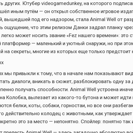
ь других. Ютубер videogamedunkey, на которого подписа
ошёл иным путём — он открыл собственное игровое изда
, вышедшей под его надзором, стала Animal Well от раз
ть ощущение, что этим релизом Данки задрал планку чр
 легко может носить звание «Fez нашего времени»: это 
 платформер — маленький и уютный снаружи, но при это
ый на секреты, многие из которых еще только предстоит 
ых
х мы привыкли к тому, что в начале нам показывают ви
тать диалоги, вникать в сюжет, разблокировать одну за
епенно получать способности. Animal Well устроена инач
на Колобка, вылезает из какого-то бутона и может идти 
ются белки, коты, собаки, горностаи, но все они разбега
Это действительно колодец с животными, как утверждает
нкретно это за место — непонятно. Спойлер: понятно так и
ит прелесть Animal Well — здесь загадочно абсолютно всё