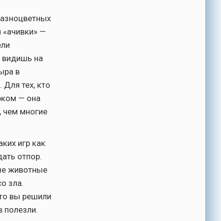
разноцветных
 «ачивки» —
ели
а видишь на
ыра в
 Для тех, кто
рком — она
, чем многие
ких игр как
ать отпор.
ные животные
о зла.
то вы решили
в полезли.