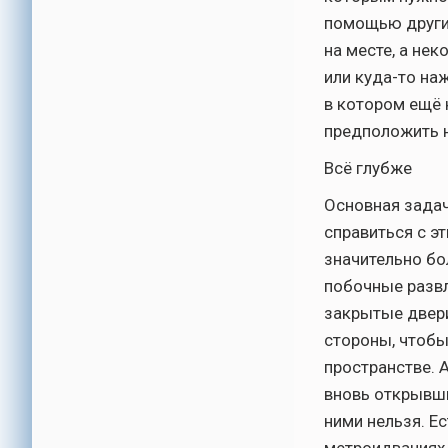
помощью други
на месте, а не
или куда-то на
в котором ещё 
предположить н
Всё глубже
Основная задач
справиться с э
значительно бо
побочные развл
закрытые двери
стороны, чтобы
пространстве. 
вновь открывши
ними нельзя. Ес