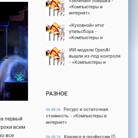
«Зеленая» ловушка -
«Компьютеры и
интернет»
«Кузовной» итог
утильсбора -
«Компьютеры и
интернет»
ИИ-модели OpenAI
вышли из-под контроля
- «Компьютеры и
интернет»
РАЗНОЕ
Ресурс и остаточная
06.08.26
стоимость - «Компьютеры и
на первый
интернет»
гроки всем
во все
Кризисе в профессии IT-
06.08.26