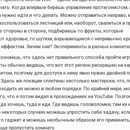
учать. Когда впервые берёшь управление протагонистом, 
а нужно идти и что делать. Можно отправиться направо,
воспользоваться лестницей или, наоборот, свалиться в п
 стороны в сторону, подбираешь то фрукты, которые
т здоровье, то шутихи, взрывающиеся с непривычно к
 эффектом. Зачем они? Эксперименты в разных комнатах
ознаёшь, что здесь нет правильного способа пройти игру
ты обычно видишь, что вот этот регион раскрашен на ка
етом, поэтому для доступа к нему явно нужен двойной 
 Здесь же локации сплетены настолько мастерски, что, п
ходить их можно в любом порядке. По крайней мере, м
го, что я потом видел в прохождениях на YouTube. Поэтом
да хочешь, туда и иди. Где видишь головоломки, там их 
в некоторых случаях можешь упростить себе задачу, есл
то гаджет и можешь необычным образом его применить,
бще пропустить комнату.