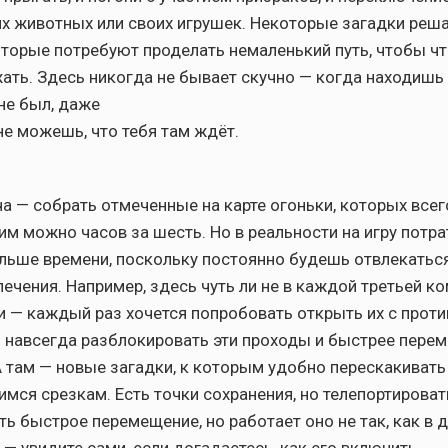
х животных или своих игрушек. Некоторые загадки реш
которые потребуют проделать немаленький путь, чтобы чт
жать. Здесь никогда не бывает скучно — когда находишь 
не был, даже
е можешь, что тебя там ждёт.
а — собрать отмеченные на карте огоньки, которых всего
тим можно часов за шесть. Но в реальности на игру потр
льше времени, поскольку постоянно будешь отвлекаться
ечения. Например, здесь чуть ли не в каждой третьей ко
 — каждый раз хочется попробовать открыть их с прот
 навсегда разблокировать эти проходы и быстрее пере
А там — новые загадки, к которым удобно перескакивать
мся срезкам. Есть точки сохранения, но телепортирова
ть быстрое перемещение, но работает оно не так, как в 