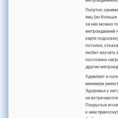
метроидваниях, 
Попутно занима
яиц (их больше
за них можно п
метроидваний н
карте подсказк
потолке, отказа
любит изучать 
постоянно нагр
другие метроид
Удивляет и пол
минимум умеют 
Здоровья у нег
не встречаются 
Покрытые иголк
к ним прикосну