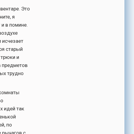
вентаре. Это
ите, я
и в помине.
воздухе
и исчезает
ря старый
 трюки и
а предметов
рых трудно
 комнаты
во
х идей так
ленькой
й, по
е рычагов с