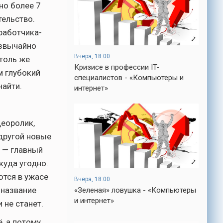
но более 7
тельство.
работчика-
езвычайно
Вчера, 18:00
столь же
Кризисе в профессии IT-
м глубокий
специалистов - «Компьютеры и
найти.
интернет»
деоролик,
 другой новые
е — главный
куда угодно.
ются в ужасе
Вчера, 18:00
 название
«Зеленая» ловушка - «Компьютеры
и интернет»
 не станет.
, а потому