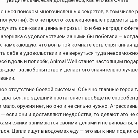
— увидите сами, если догадаетесь, как его включить.
ешься поиском многочисленных секретов, в том числе 
 полусотни). Это не просто коллекционные предметы для
олучить кое-какие ценные призы. Но и без наград любит
аверняка с удовольствием за ними бы побегали — когд
у, намекающую, что вон в той комнате есть спрятанная д
ть себе в удовольствии и не вернуться туда невозможно.
всё вдоль и поперёк, Animal Well станет настоящим пода
аждает за любопытство и делает это значительно лучше
вании.
ное отсутствие боевой системы. Обычно главные герои та
драться, но здешний протагонист вообще не способен д
о мало, оружия нет, но оно и не сильно нужно. Агрессив
— если они и доставляют неудобства, то делают это не с
ами ёжики занимаются своими делами и не виноваты, ч
ться. Цапли ищут в водоёмах еду — это вы к ним под клю