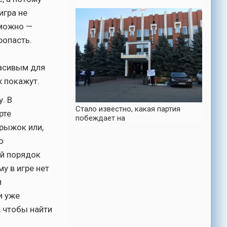
игра не
 можно —
ропасть.
расивым для
 покажут.
. В
Стало известно, какая партия
рте
побеждает на
прыжок или,
о
ой порядок
у в игре нет
и
и уже
 чтобы найти