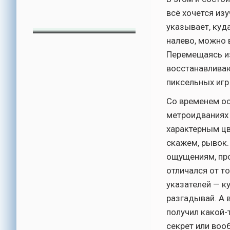
всё хочется из
указывает, куд
налево, можно 
Перемещаясь из
восстанавливаю
пиксельных игр
Со временем ос
метроидваниях 
характерным цв
скажем, рывок.
ощущениям, про
отличался от то
указателей — ку
разгадывай. А 
получил какой-
секрет или воо