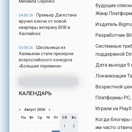
Михаила Серенко
будущие списки
Жанр Платформ
Премьер Дагестана
04.08.26
вручил ключи от новой
Издатель Bigm
квартиры ветерану ВОВ в
Каспийске
Разработчик Bil
Системные треб
Школьница из
04.08.26
Калмыкии стала призером
поддержкой Dir
всероссийского конкурса
Дата выхода 9 
«Большая перемена»
Локализация Т
Возрастной цен
КАЛЕНДАРЬ
Платформы PC, P
Играли на PlayS
«
Август 2026
»
Пн
Вт
Ср
Чт
Пт
Сб
Вс
Когда блогеры 
1
2
им часто отвеч