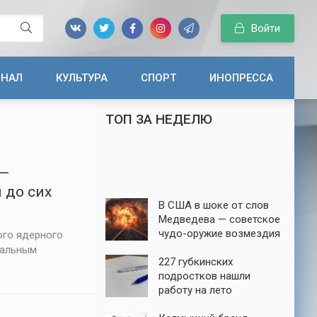
Войти
ИНАЛ
КУЛЬТУРА
СПОРТ
ИНОПРЕССА
ТОП ЗА НЕДЕЛЮ
 —
 до сих
В США в шоке от слов
Медведева — советское
чудо-оружие возмездия
ого ядерного
до сих пор в строю
иальным
227 губкинских
подростков нашли
работу на лето