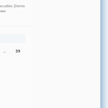
ассабис (Demis
ению
...
39