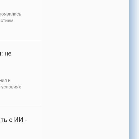
 появились
астием
: не
ния и
 условиях
ь с ИИ -