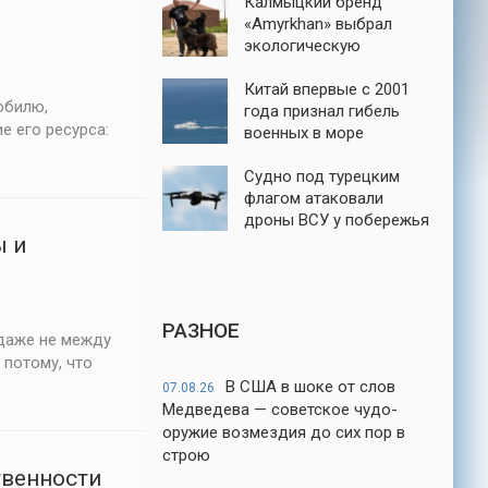
Калмыцкий бренд
«Amyrkhan» выбрал
экологическую
ответственность
Китай впервые с 2001
обилю,
года признал гибель
е его ресурса:
военных в море
Судно под турецким
флагом атаковали
дроны ВСУ у побережья
ы и
порта Новороссийск
РАЗНОЕ
даже не между
 потому, что
В США в шоке от слов
07.08.26
Медведева — советское чудо-
оружие возмездия до сих пор в
строю
твенности