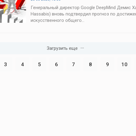
Генеральный директор Google DeepMind Демис Х
Hassabis) вновь подтвердил прогноз по достиж
искусственного общего...
Загрузить еще
3
4
5
6
7
8
9
10