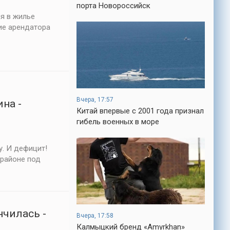
кроме того, кто его дал.
порта Новороссийск
я в жилье
-- Люблю давать советы и очень не
ие арендатора
люблю, когда их дают мне.
-- Самое большое богатство — это ум.
Самая большая нищета — глупость. Из
всех страхов самый пугающий —
самолюбование.
-- Лучшее, что можно сделать с хорошим
советом, это пропустить его мимо ушей.
Вчера, 17:57
на -
Он никогда не бывает полезен никому,
Китай впервые с 2001 года признал
кроме того, кто его дал.
гибель военных в море
-- Люблю давать советы и очень не
люблю, когда их дают мне.
у. И дефицит!
Большими сиськами
 районе под
Многие используют порно с
большими
сиськами
как снятие стресса находя в таком
порно утешение.
erkiss.live
нчилась -
Вчера, 17:58
Калмыцкий бренд «Amyrkhan»