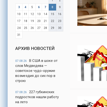
1
2
3
4
5
6
7
8
9
10
11
12
13
14
15
16
17
18
19
20
21
22
23
24
25
26
27
28
29
30
31
АРХИВ НОВОСТЕЙ
В США в шоке от
07.08.26
слов Медведева —
советское чудо-оружие
возмездия до сих пор в
строю
227 губкинских
07.08.26
подростков нашли работу
на лето