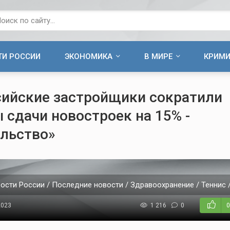
ТИ РОССИИ
ЭКОНОМИКА
В МИРЕ
КРИМ
сийские застройщики сократили
 сдачи новостроек на 15% -
льство»
ости России / Последние новости / Здравоохранение / Теннис 
2023
1 216
0
0