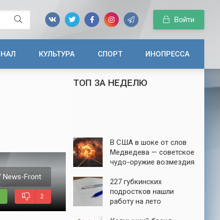
Войти
ИНАЛ
КУЛЬТУРА
СПОРТ
ИНОПРЕССА
ТОП ЗА НЕДЕЛЮ
В США в шоке от слов
Медведева — советское
чудо-оружие возмездия
до сих пор в строю
/ News-Front
227 губкинских
подростков нашли
2
работу на лето