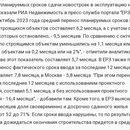
 планируемых сроков сдачи новостроек в эксплуатацию н
ссказали РИА Недвижимость в пресс-службе портала "ЕРЗ.
ктябрь 2023 года средний перенос планируемых сроков 
троящихся объектов составляет 6,2 месяца, а с учетом 
которых остановлено, - 9,5 месяцев. По сравнению с ок
по строящимся объектам уменьшились на 1,1 месяца или 
бъектам на 0,2 месяца или на 2%", - отметили аналитики
ве этот показатель составляет 5,7 месяца. В ЕРЗ также 
ренос фактического срока ввода за последние 12 месяц
вляет 7,8 месяца, в Москве - 5,8 месяца. "При этом пере
 последние 12 месяцев с использованием проектного
, составил 5,1 месяца, а без использования проектного
- 16,4 месяца", - добавили там. Кроме того, в ЕРЗ выясни
есяцев доля своевременно и досрочно сданного жилья
от 52 до 71%. Если сроки ввода нарушены, то по результ
а дожидаться окончания строительства придется в сред