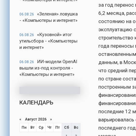
за год перенос
6,2 месяца, ра
«Зеленая» ловушка
06.08.26
- «Компьютеры и интернет»
состоянию на о
эксплуатацию с
«Кузовной» итог
06.08.26
строительство 
утильсбора - «Компьютеры
года переносы 
и интернет»
остановленным о
ИИ-модели OpenAI
данным, в Моск
06.08.26
вышли из-под контроля -
что средний пе
«Компьютеры и интернет»
по стране соста
построенным за
финансирования
КАЛЕНДАРЬ
финансирования 
последние 12 м
варьировалась 
«
Август 2026
»
последнего год
Пн
Вт
Ср
Чт
Пт
Сб
Вс