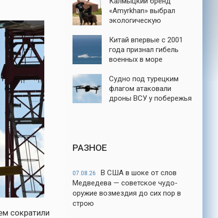
Калмыцкий бренд
«Amyrkhan» выбрал
экологическую
ответственность
Китай впервые с 2001
года признал гибель
военных в море
Судно под турецким
флагом атаковали
дроны ВСУ у побережья
порта Новороссийск
РАЗНОЕ
В США в шоке от слов
07.08.26
Медведева — советское чудо-
оружие возмездия до сих пор в
строю
ем сократили