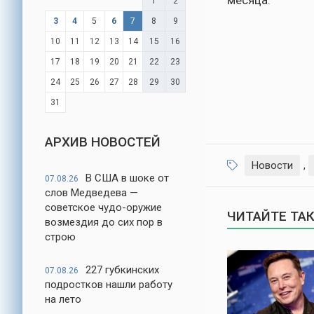
месяца.
1
2
3
4
5
6
7
8
9
10
11
12
13
14
15
16
17
18
19
20
21
22
23
24
25
26
27
28
29
30
31
АРХИВ НОВОСТЕЙ
Новости
,
В США в шоке от
07.08.26
слов Медведева —
советское чудо-оружие
ЧИТАЙТЕ ТА
возмездия до сих пор в
строю
227 губкинских
07.08.26
подростков нашли работу
на лето