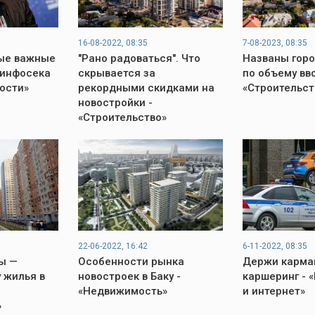
16-08-2022, 08:35
7-08-2023, 08:35
ые важные
"Рано радоваться". Что
Названы гор
 инфосека
скрывается за
по объему вв
вости»
рекордными скидками на
«Строительст
новостройки -
«Строительство»
22-06-2022, 16:42
6-11-2022, 08:35
ы —
Особенности рынка
Держи карма
 жилья в
новостроек в Баку -
каршеринг - 
«Недвижимость»
и интернет»
»