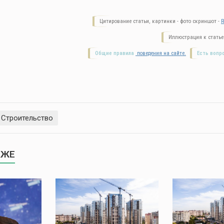
Цитирование статьи, картинки - фото скриншот -
R
Иллюстрация к статье
Общие правила
поведения на сайте.
Есть вопр
Строительство
КЖЕ