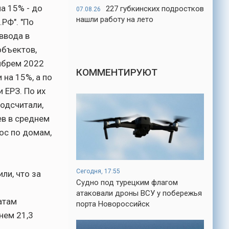
а 15% - до
227 губкинских подростков
07.08.26
нашли работу на лето
РФ". "По
ввода в
объектов,
тябрем 2022
КОММЕНТИРУЮТ
на 15%, а по
 ЕРЗ. По их
подсчитали,
ев в среднем
нос по домам,
Сегодня, 17:55
ли, что за
Судно под турецким флагом
атаковали дроны ВСУ у побережья
атам
порта Новороссийск
нем 21,3