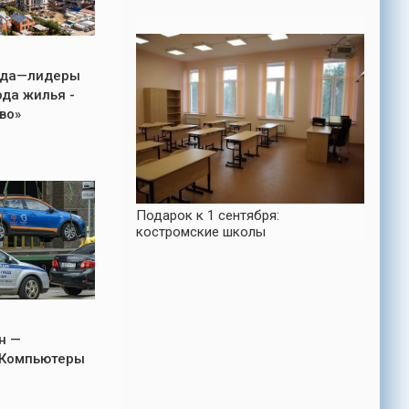
ода—лидеры
ода жилья -
во»
Подарок к 1 сентября:
костромские школы
н —
«Компьютеры