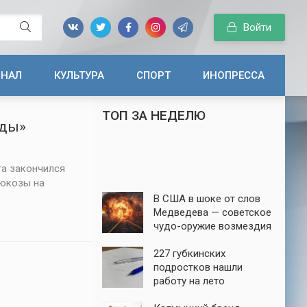
Войти
ИНАЛ
КУЛЬТУРА
СПОРТ
ИНОПРЕССА
ТОП ЗА НЕДЕЛЮ
зды»
га закончился
люкозы на
В США в шоке от слов
Медведева — советское
чудо-оружие возмездия
до сих пор в строю
227 губкинских
подростков нашли
работу на лето