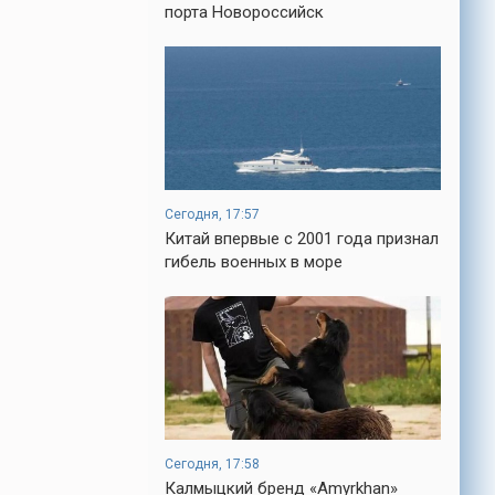
кроме того, кто его дал.
порта Новороссийск
-- Люблю давать советы и очень не
люблю, когда их дают мне.
-- Самое большое богатство — это ум.
Самая большая нищета — глупость. Из
всех страхов самый пугающий —
самолюбование.
-- Лучшее, что можно сделать с хорошим
советом, это пропустить его мимо ушей.
Сегодня, 17:57
Он никогда не бывает полезен никому,
Китай впервые с 2001 года признал
кроме того, кто его дал.
гибель военных в море
-- Люблю давать советы и очень не
люблю, когда их дают мне.
Сегодня, 17:58
Калмыцкий бренд «Amyrkhan»