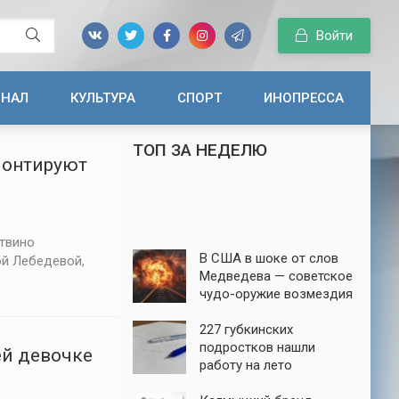
Войти
ИНАЛ
КУЛЬТУРА
СПОРТ
ИНОПРЕССА
ТОП ЗА НЕДЕЛЮ
монтируют
твино
В США в шоке от слов
ой Лебедевой,
Медведева — советское
чудо-оружие возмездия
до сих пор в строю
227 губкинских
подростков нашли
ей девочке
работу на лето