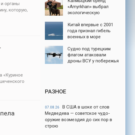
Калмыцкий бренд
 и органы
«Amyrkhan» выбрал
ну, которую,
экологическую
ответственность
Китай впервые с 2001
года признал гибель
военных в море
т
Судно под турецким
флагом атаковали
дроны ВСУ у побережья
порта Новороссийск
а «Куриное
ршеченского
РАЗНОЕ
В США в шоке от слов
07.08.26
спела
Медведева — советское чудо-
оружие возмездия до сих пор в
строю