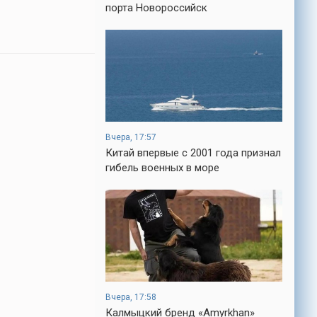
кроме того, кто его дал.
порта Новороссийск
-- Люблю давать советы и очень не
люблю, когда их дают мне.
-- Самое большое богатство — это ум.
Самая большая нищета — глупость. Из
всех страхов самый пугающий —
самолюбование.
-- Лучшее, что можно сделать с хорошим
советом, это пропустить его мимо ушей.
Вчера, 17:57
Он никогда не бывает полезен никому,
Китай впервые с 2001 года признал
кроме того, кто его дал.
гибель военных в море
-- Люблю давать советы и очень не
люблю, когда их дают мне.
Вчера, 17:58
Калмыцкий бренд «Amyrkhan»