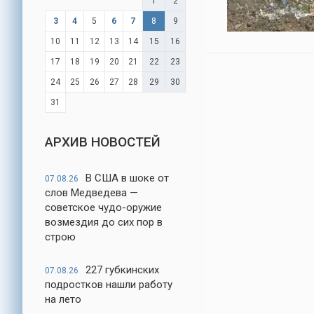
1
2
3
4
5
6
7
8
9
10
11
12
13
14
15
16
17
18
19
20
21
22
23
24
25
26
27
28
29
30
31
АРХИВ НОВОСТЕЙ
В США в шоке от
07.08.26
слов Медведева —
советское чудо-оружие
возмездия до сих пор в
строю
227 губкинских
07.08.26
подростков нашли работу
на лето