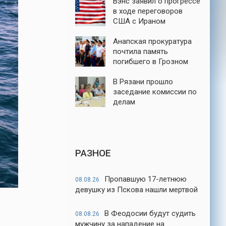
Вэнс заявил о прогрессе
в ходе переговоров
США с Ираном
Анапская прокуратура
почтила память
погибшего в Грозном
майора ФСБ Евскина
В Рязани прошло
заседание комиссии по
делам
несовершеннолетних и
защите их прав
РАЗНОЕ
Пропавшую 17-летнюю
08.08.26
девушку из Пскова нашли мертвой
В Феодосии будут судить
08.08.26
мужчину за нападение на