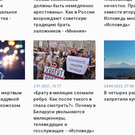
не
должны быть немедленно
нечестно. Пр
уальное
арестованы». Как в России
завести втор
тка -
возрождают советскую
Исповедь мно
традицию брать
«Исповедь»
заложников - «Мнения»
2-01-2021, 10:17
24-06-2022, 07:58
 мертвым
«Брату в милиции сломали
В четырех р
надувной
ребро. Как после такого в
запретили ку
оложском
глаза смотреть?». Почему в
Беларуси увольняются
милиционеры,
телеведущие и
госслужащие - «Исповедь»