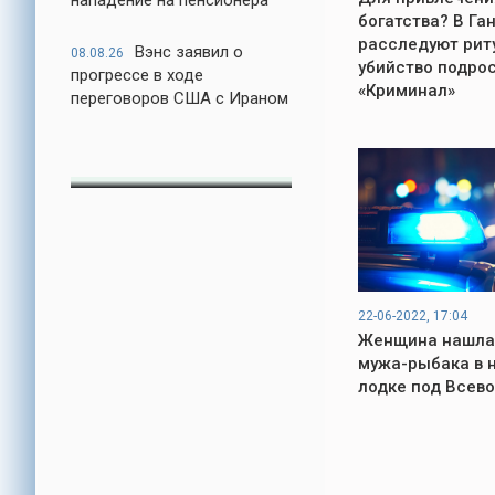
нападение на пенсионера
богатства? В Га
расследуют рит
Вэнс заявил о
08.08.26
убийство подрос
прогрессе в ходе
«Криминал»
переговоров США с Ираном
22-06-2022, 17:04
Женщина нашла
мужа-рыбака в 
лодке под Всев