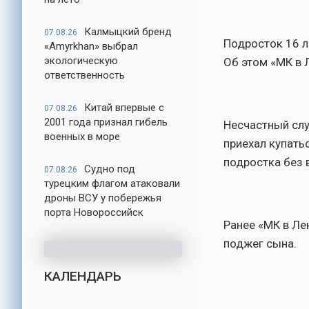
Калмыцкий бренд
07.08.26
Подросток 16 л
«Amyrkhan» выбрал
экологическую
Об этом «МК в 
ответственность
Китай впервые с
07.08.26
2001 года признал гибель
Несчастный слу
военных в море
приехал купать
подростка без 
Судно под
07.08.26
турецким флагом атаковали
дроны ВСУ у побережья
порта Новороссийск
Ранее «МК в Ле
поджег сына.
КАЛЕНДАРЬ