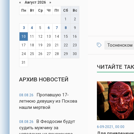
«
Август 2026
»
Пн
Вт
Ср
Чт
Пт
Сб
Вс
1
2
3
4
5
6
7
8
9
10
11
12
13
14
15
16
Тосненском
17
18
19
20
21
22
23
24
25
26
27
28
29
30
31
ЧИТАЙТЕ ТА
АРХИВ НОВОСТЕЙ
Пропавшую 17-
08.08.26
летнюю девушку из Пскова
нашли мертвой
В Феодосии будут
08.08.26
6-09-2021, 00:00
судить мужчину за
Для привлечени