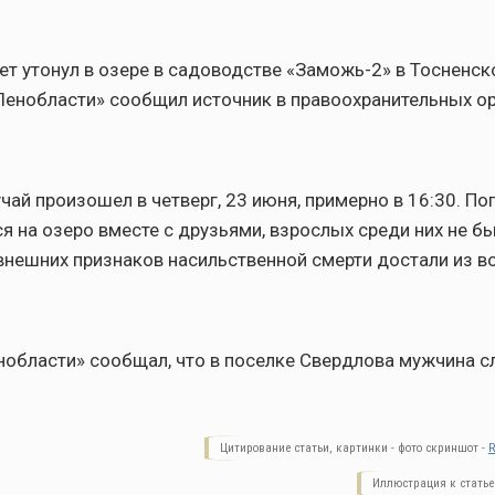
ет утонул в озере в садоводстве «Заможь-2» в Тосненск
Ленобласти» сообщил источник в правоохранительных ор
чай произошел в четверг, 23 июня, примерно в 16:30. П
ся на озеро вместе с друзьями, взрослых среди них не бы
внешних признаков насильственной смерти достали из в
нобласти» сообщал, что в поселке Свердлова мужчина с
Цитирование статьи, картинки - фото скриншот -
R
Иллюстрация к статье