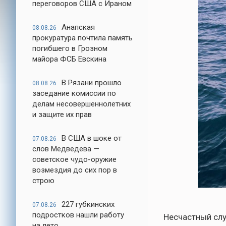
переговоров США с Ираном
Анапская
08.08.26
прокуратура почтила память
погибшего в Грозном
майора ФСБ Евскина
В Рязани прошло
08.08.26
заседание комиссии по
делам несовершеннолетних
и защите их прав
В США в шоке от
07.08.26
слов Медведева —
советское чудо-оружие
возмездия до сих пор в
строю
227 губкинских
07.08.26
подростков нашли работу
Несчастный слу
на лето