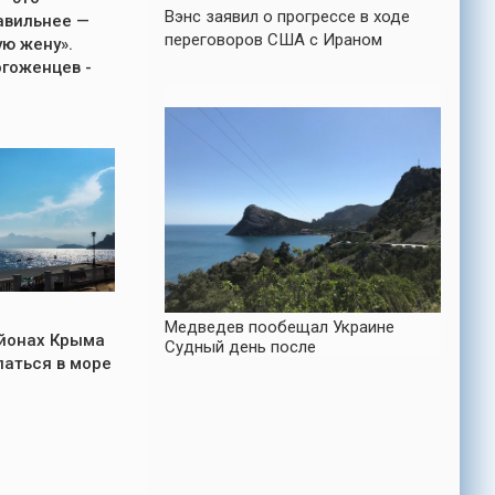
Вэнс заявил о прогрессе в ходе
авильнее —
переговоров США с Ираном
ую жену».
гоженцев -
Медведев пообещал Украине
айонах Крыма
Судный день после
паться в море