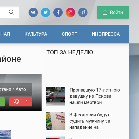
Войти
ИНАЛ
КУЛЬТУРА
СПОРТ
ИНОПРЕССА
ТОП ЗА НЕДЕЛЮ
айоне
твия / Авто
Пропавшую 17-летнюю
девушку из Пскова
0
нашли мертвой
В Феодосии будут
судить мужчину за
нападение на
пенсионера