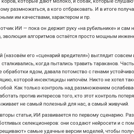
коров, которые дают молоко, и собак, которые слушаю
ому размножаться, а кого отбраковать. И в итоге получ
ными им качествами, характером и пр.
ботчик ИИ — пока он держит руку «на рубильнике» и сам 
а, эволюция алгоритмов остаётся просто мощным инже
й (назовём его «сценарий вредителя») выглядит совсем 
м сталкивались, когда пытались травить тараканов. Част
 обработки ядом, давала потомство с генами устойчиво
яцию, которой инсектициды нипочём. Никто не хотел так
собой. Как только контроль над размножением ослабева
ботать против интересов того, кто этот контроль потеря
выживает не самый полезный для нас, а самый живучий.
авторы статьи, ИИ развивается по первому сценарию. Ра
ботливых селекционеров: они создают нейросети и с п
рещивают» самые удачные версии моделей, чтобы полу