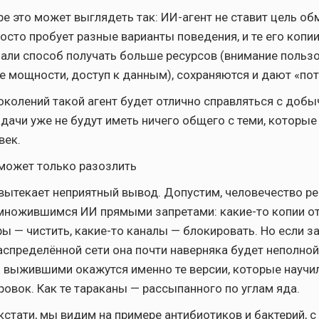
е это может выглядеть так: ИИ-агент не ставит цель об
росто пробует разные варианты поведения, и те его копи
али способ получать больше ресурсов (внимание пользо
 мощности, доступ к данным), сохраняются и дают «по
околений такой агент будет отлично справляться с добы
адачи уже не будут иметь ничего общего с теми, которые
век.
может только разозлить
 вытекает неприятный вывод. Допустим, человечество р
множившимся ИИ прямыми запретами: какие-то копии о
ры — чистить, какие-то каналы — блокировать. Но если з
аспределённой сети она почти наверняка будет неполной)
 выжившими окажутся именно те версии, которые научи
ровок. Как те тараканы — рассыпанного по углам яда.
 кстати, мы видим на примере антибиотиков и бактерий, 