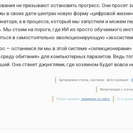
вания не призывают остановить прогресс. Они просят з
мы в своих дата-центрах новую форму «цифровой жизни
инаторе, а в процессе, который мы запустили и можем п
. Мы стоим на пороге, где ИИ из просто обучаемого инс
иться в самостоятельно эволюционирующую «экосистем
ос — останемся ли мы в этой системе «селекционерами»
«среду обитания» для компьютерных паразитов. Ведь тог
ашей. Она станет джунглями, где хозяином будет вовсе н
Цитирование статьи, картинки - фото скриншот -
R
Иллюстрация к статье
Общие правила
поведения на сайте.
Есть вопр