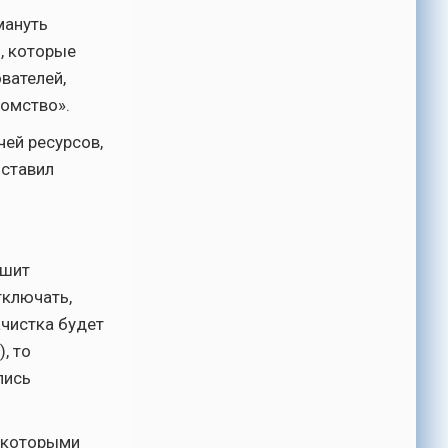
мануть
и, которые
вателей,
томство».
чей ресурсов,
 ставил
ешит
тключать,
ачистка будет
, то
лись
с которыми