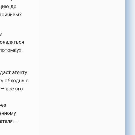
кцию до
стойчивых
е
появляться
потомку».
даст агенту
ть обходные
 — всё это
без
венному
ателя —