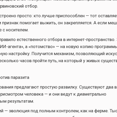
рвиновский отбор.
устроено просто: кто лучше приспособлен — тот оставля
и признак помогает выжить, он закрепляется. А если ме
е с носителем.
правило естественного отбора в интернет-пространство.
«ИИ-агента», а «потомство» — на новую копию программы
ную настройку. Получится механизм, позволяющий иску
несколько часов пройти путь, на который у живых сущест
отив паразита
вания предлагают простую развилку. Существуют два 
рисмотром человека — и они ведут к диаметрально
ым результатам.
й — эволюция под полным контролем, как на ферме. Тыс