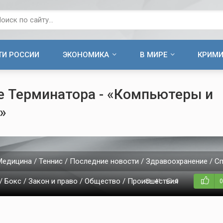
ТИ РОССИИ
ЭКОНОМИКА
В МИРЕ
КРИМ
 Терминатора - «Компьютеры и
»
Медицина / Теннис / Последние новости / Здравоохранение / Сп
/ Бокс / Закон и право / Общество / Происшествия
6
41
0
0