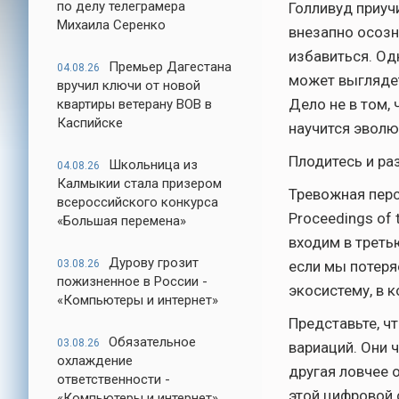
по делу телеграмера
Голливуд приучи
Михаила Серенко
внезапно осозн
избавиться. Од
Премьер Дагестана
04.08.26
может выглядет
вручил ключи от новой
Дело не в том, 
квартиры ветерану ВОВ в
Каспийске
научится эволю
Плодитесь и ра
Школьница из
04.08.26
Калмыкии стала призером
Тревожная перс
всероссийского конкурса
Proceedings of 
«Большая перемена»
входим в треть
Дурову грозит
03.08.26
если мы потеря
пожизненное в России -
экосистему, в 
«Компьютеры и интернет»
Представьте, чт
Обязательное
03.08.26
вариаций. Они 
охлаждение
другая ловчее 
ответственности -
этой цифровой 
«Компьютеры и интернет»