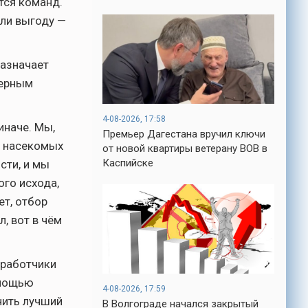
тся команд.
-- Люблю давать советы и очень не
али выгоду —
люблю, когда их дают мне.
-- Самое большое богатство — это ум.
Самая большая нищета — глупость. Из
назначает
всех страхов самый пугающий —
самолюбование.
нерным
-- Лучшее, что можно сделать с хорошим
советом, это пропустить его мимо ушей.
4-08-2026, 17:58
Он никогда не бывает полезен никому,
иначе. Мы,
Премьер Дагестана вручил ключи
кроме того, кто его дал.
ь насекомых
от новой квартиры ветерану ВОВ в
-- Люблю давать советы и очень не
Каспийске
сти, и мы
люблю, когда их дают мне.
ого исхода,
ет, отбор
л, вот в чём
зработчики
омощью
4-08-2026, 17:59
чить лучший
В Волгограде начался закрытый