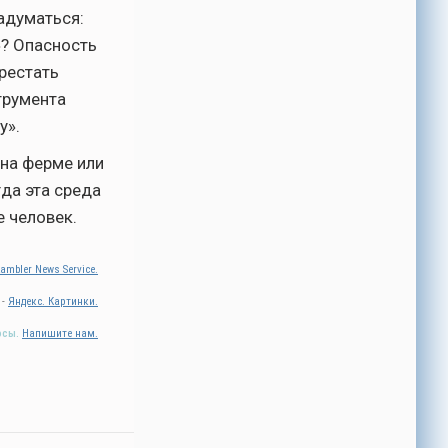
адуматься:
»? Опасность
ерестать
трумента
у».
 на ферме или
да эта среда
е человек.
ambler News Service.
 -
Яндекс. Картинки.
осы.
Напишите нам.