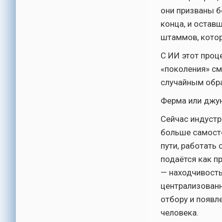
они призваны б
конца, и остав
штаммов, котор
С ИИ этот проц
«поколения» см
случайным обра
Ферма или джу
Сейчас индустр
больше самосто
пути, работать
подаётся как п
— находчивость
централизованн
отбору и появл
человека.