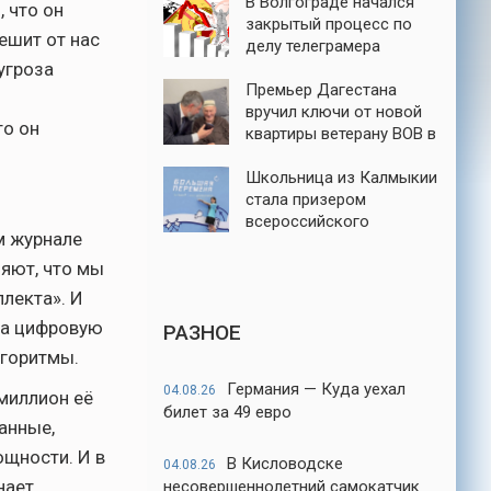
В Волгограде начался
, что он
закрытый процесс по
ешит от нас
делу телеграмера
угроза
Михаила Серенко
Премьер Дагестана
вручил ключи от новой
то он
квартиры ветерану ВОВ в
Каспийске
Школьница из Калмыкии
стала призером
всероссийского
м журнале
конкурса «Большая
перемена»
ляют, что мы
лекта». И
, а цифровую
РАЗНОЕ
лгоритмы.
Германия — Куда уехал
04.08.26
 миллион её
билет за 49 евро
данные,
ощности. И в
В Кисловодске
04.08.26
нает
несовершеннолетний самокатчик