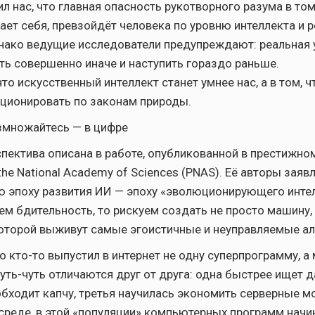
л нас, что главная опасность рукотворного разума в том
ает себя, превзойдёт человека по уровню интеллекта и р
нако ведущие исследователи предупреждают: реальная 
ь совершенно иначе и наступить гораздо раньше.
что искусственный интеллект станет умнее нас, а в том, ч
ционировать по законам природы.
змножайтесь — в цифре
пектива описана в работе, опубликованной в престижно
the National Academy of Sciences (PNAS). Её авторы заяв
ю эпоху развития ИИ — эпоху «эволюционирующего интел
ем бдительность, то рискуем создать не просто машину
которой выживут самые эгоистичные и неуправляемые а
о кто-то выпустил в интернет не одну суперпрограмму, а
чуть-чуть отличаются друг от друга: одна быстрее ищет 
обходит капчу, третья научилась экономить серверные м
среде, в этой «популяции» компьютерных программ начи