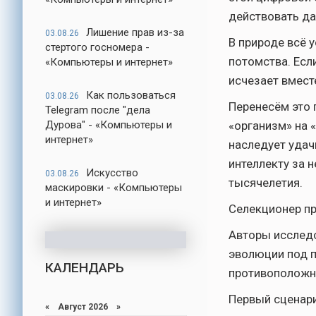
действовать да
Лишение прав из-за
03.08.26
В природе всё 
стертого госномера -
потомства. Есл
«Компьютеры и интернет»
исчезает вмест
Как пользоваться
03.08.26
Перенесём это 
Telegram после "дела
Дурова" - «Компьютеры и
«организм» на 
интернет»
наследует удач
интеллекту за 
Искусство
03.08.26
тысячелетия.
маскировки - «Компьютеры
и интернет»
Селекционер пр
Авторы исследо
эволюции под п
КАЛЕНДАРЬ
противоположн
Первый сценари
«
Август 2026
»