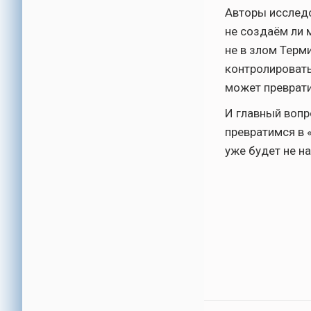
Авторы исследо
не создаём ли 
не в злом Терм
контролировать
может преврат
И главный вопр
превратимся в 
уже будет не н