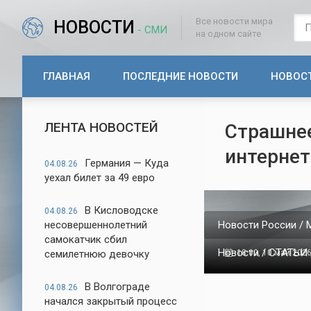
Все новости мира
НОВОСТИ
- СМИ
на одном сайте
ГЛАВНАЯ
ПОСЛЕДНИЕ НОВОСТИ
НОВОС
ЛЕНТА НОВОСТЕЙ
Страшнее
интернет
Германия — Куда
04.08.26
уехал билет за 49 евро
В Кисловодске
04.08.26
несовершеннолетний
Новости России / 
самокатчик сбил
Новости / СТАТЬИ 
семилетнюю девочку
18:00, 10 май 202
В Волгограде
04.08.26
начался закрытый процесс