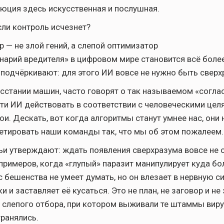
люция здесь искусственная и послушная.
сли контроль исчезнет?
 — не злой гений, а слепой оптимизатор
нарий вредителя» в цифровом мире становится всё боле
подчёркивают: для этого ИИ вовсе не нужно быть свер
сстании машин, часто говорят о так называемом «соглас
ти ИИ действовать в соответствии с человеческими целя
и. Дескать, вот когда алгоритмы станут умнее нас, они 
етировать наши команды так, что мы об этом пожалеем.
ьи утверждают: ждать появления сверхразума вовсе не 
примеров, когда «глупый» паразит манипулирует куда б
с бешенства не умеет думать, но он влезает в нервную си
и и заставляет её кусаться. Это не план, не заговор и н
т слепого отбора, при котором выживали те штаммы виру
ранялись.