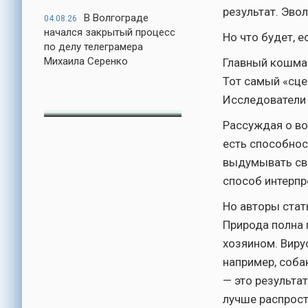
результат. Эво
В Волгограде
04.08.26
начался закрытый процесс
Но что будет, е
по делу телеграмера
Михаила Серенко
Главный кошмар
Тот самый «сце
Исследователи 
Рассуждая о во
есть способнос
выдумывать сво
способ интерпр
Но авторы стат
Природа полна 
хозяином. Виру
например, собак
— это результа
лучше распрост