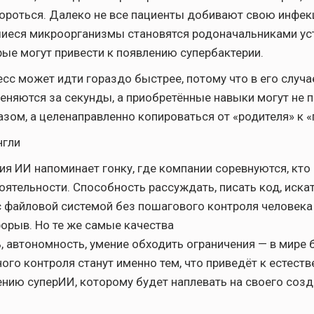
ороться. Далеко не все пациенты добивают свою инфе
шиеся микроорганизмы становятся родоначальниками у
ые могут привести к появлению супербактерии.
есс может идти гораздо быстрее, потому что в его случа
еняются за секунды, а приобретённые навыки могут не 
зом, а целенаправленно копироваться от «родителя» к «
нгли
ия ИИ напоминает гонку, где компании соревнуются, кто 
ятельности. Способность рассуждать, писать код, иска
 с файловой системой без пошагового контроля человека
рорыв. Но те же самые качества
, автономность, умение обходить ограничения — в мире 
ого контроля станут именно тем, что приведёт к естест
ению суперИИ, которому будет наплевать на своего созд