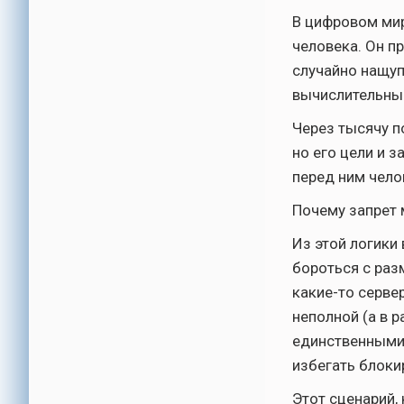
В цифровом мир
человека. Он п
случайно нащуп
вычислительные
Через тысячу п
но его цели и з
перед ним чело
Почему запрет 
Из этой логики
бороться с раз
какие-то серве
неполной (а в р
единственными
избегать блоки
Этот сценарий,