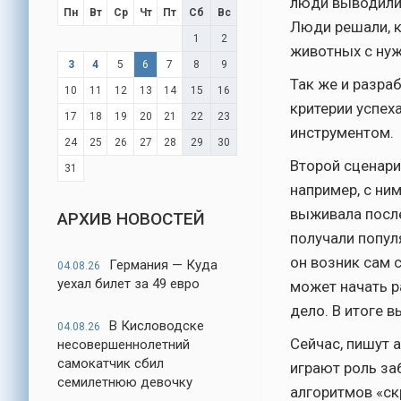
люди выводили 
Пн
Вт
Ср
Чт
Пт
Сб
Вс
Люди решали, к
1
2
животных с нуж
3
4
5
6
7
8
9
Так же и разра
10
11
12
13
14
15
16
критерии успех
17
18
19
20
21
22
23
инструментом.
24
25
26
27
28
29
30
Второй сценари
31
например, с ни
выживала после
АРХИВ НОВОСТЕЙ
получали попул
он возник сам 
Германия — Куда
04.08.26
уехал билет за 49 евро
может начать ра
дело. В итоге 
В Кисловодске
04.08.26
Сейчас, пишут 
несовершеннолетний
самокатчик сбил
играют роль за
семилетнюю девочку
алгоритмов «ск