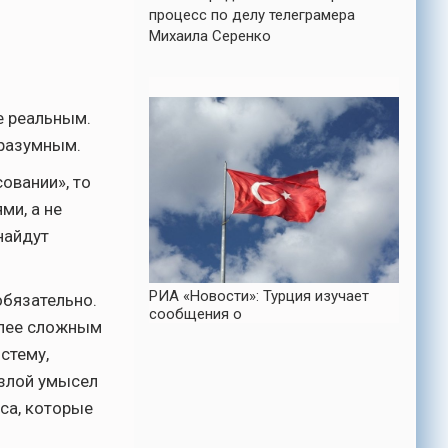
процесс по делу телеграмера
Михаила Серенко
е реальным.
хразумным.
овании», то
ми, а не
найдут
РИА «Новости»: Турция изучает
обязательно.
сообщения о
олее сложным
стему,
е злой умысел
са, которые