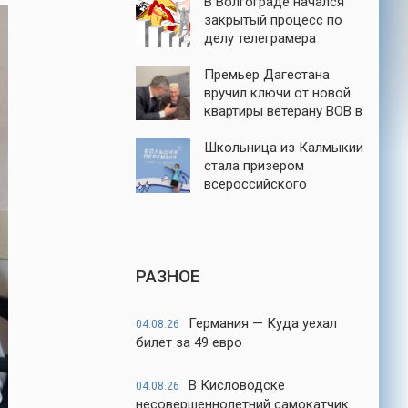
В Волгограде начался
закрытый процесс по
делу телеграмера
Михаила Серенко
Премьер Дагестана
вручил ключи от новой
квартиры ветерану ВОВ в
Каспийске
Школьница из Калмыкии
стала призером
всероссийского
конкурса «Большая
перемена»
РАЗНОЕ
Германия — Куда уехал
04.08.26
билет за 49 евро
В Кисловодске
04.08.26
несовершеннолетний самокатчик