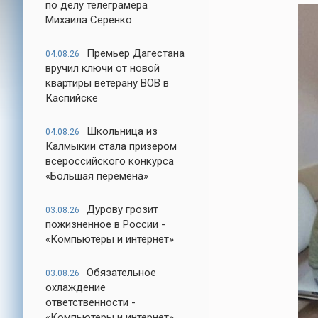
по делу телеграмера
Михаила Серенко
Премьер Дагестана
04.08.26
вручил ключи от новой
квартиры ветерану ВОВ в
Каспийске
Школьница из
04.08.26
Калмыкии стала призером
всероссийского конкурса
«Большая перемена»
Дурову грозит
03.08.26
пожизненное в России -
«Компьютеры и интернет»
Обязательное
03.08.26
охлаждение
ответственности -
«Компьютеры и интернет»