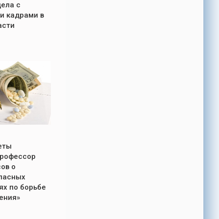
дела с
и кадрами в
асти
еты
Профессор
ов о
опасных
х по борьбе
нения»