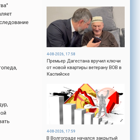
ва"
-- Люблю давать советы и очень не
люблю, когда их дают мне.
вляет
-- Самое большое богатство — это ум.
бследование
Самая большая нищета — глупость. Из
всех страхов самый пугающий —
самолюбование.
-- Лучшее, что можно сделать с хорошим
советом, это пропустить его мимо ушей.
4-08-2026, 17:58
Он никогда не бывает полезен никому,
Премьер Дагестана вручил ключи
кроме того, кто его дал.
топеда,
от новой квартиры ветерану ВОВ в
-- Люблю давать советы и очень не
Каспийске
люблю, когда их дают мне.
ур,
кой
вать
4-08-2026, 17:59
В Волгограде начался закрытый