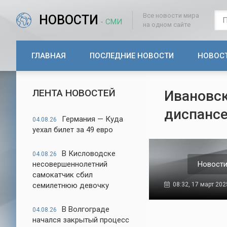
Все новости мира
НОВОСТИ
- СМИ
на одном сайте
ГЛАВНАЯ
ПОСЛЕДНИЕ НОВОСТИ
НОВОС
ЛЕНТА НОВОСТЕЙ
Ивановск
диспанс
Германия — Куда
04.08.26
уехал билет за 49 евро
В Кисловодске
04.08.26
несовершеннолетний
Новости
самокатчик сбил
семилетнюю девочку
08:32, 17 март 202
В Волгограде
04.08.26
начался закрытый процесс