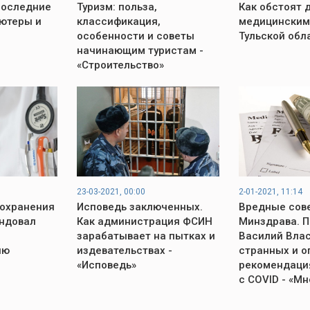
последние
Туризм: польза,
Как обстоят 
ьютеры и
классификация,
медицинским
особенности и советы
Тульской обл
начинающим туристам -
«Строительство»
23-03-2021, 00:00
2-01-2021, 11:14
охранения
Исповедь заключенных.
Вредные сов
ндовал
Как администрация ФСИН
Минздрава. 
зарабатывает на пытках и
Василий Влас
ию
издевательствах -
странных и 
«Исповедь»
рекомендация
с COVID - «М