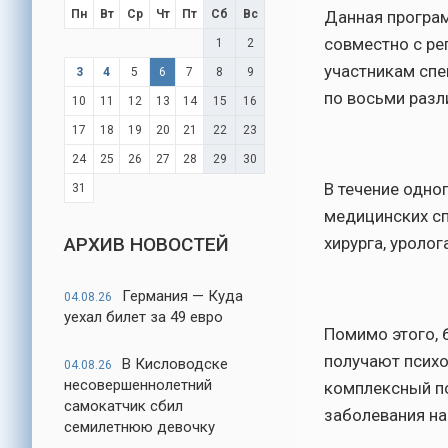
Пн
Вт
Ср
Чт
Пт
Сб
Вс
Данная програм
совместно с ре
1
2
участникам сп
3
4
5
6
7
8
9
по восьми разл
10
11
12
13
14
15
16
17
18
19
20
21
22
23
24
25
26
27
28
29
30
В течение одно
31
медицинских сп
АРХИВ НОВОСТЕЙ
хирурга, уролог
Германия — Куда
04.08.26
уехал билет за 49 евро
Помимо этого, 
получают псих
В Кисловодске
04.08.26
несовершеннолетний
комплексный п
самокатчик сбил
заболевания на
семилетнюю девочку