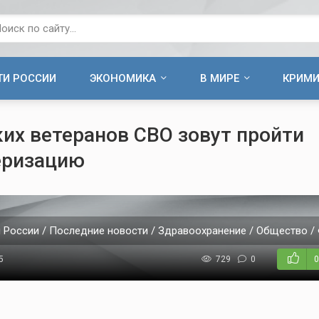
ТИ РОССИИ
ЭКОНОМИКА
В МИРЕ
КРИМ
их ветеранов СВО зовут пройти
еризацию
 России / Последние новости / Здравоохранение / Общество / 
5
729
0
0