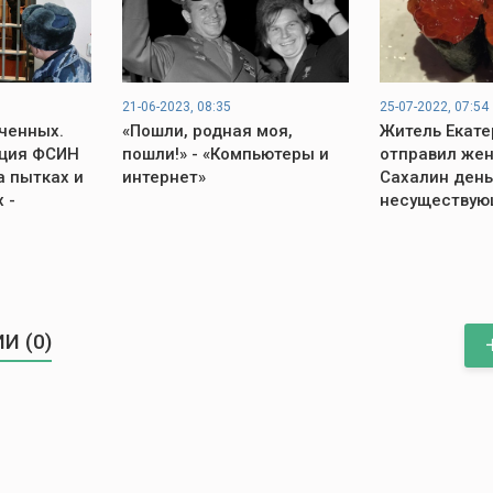
21-06-2023, 08:35
25-07-2022, 07:54
ченных.
«Пошли, родная моя,
Житель Екате
ация ФСИН
пошли!» - «Компьютеры и
отправил же
а пытках и
интернет»
Сахалин день
 -
несуществую
И (0)