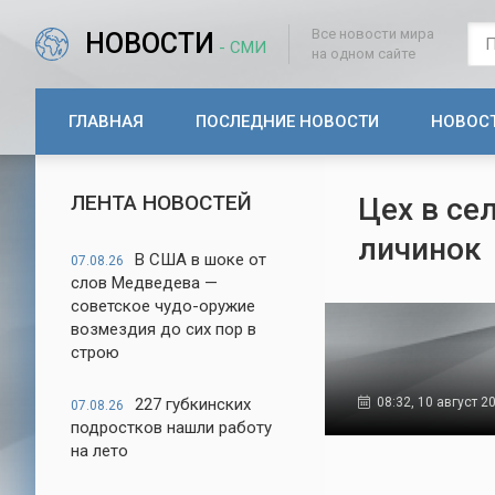
Все новости мира
НОВОСТИ
- СМИ
на одном сайте
ГЛАВНАЯ
ПОСЛЕДНИЕ НОВОСТИ
НОВОС
ЛЕНТА НОВОСТЕЙ
Цех в се
личинок
В США в шоке от
07.08.26
слов Медведева —
советское чудо-оружие
возмездия до сих пор в
строю
227 губкинских
08:32, 10 август 2
07.08.26
подростков нашли работу
на лето