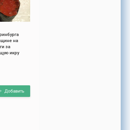
ринбурга
нщине на
ги за
щую икру
Добавить