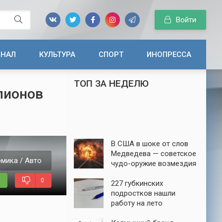
Войти
ИНАЛ
КУЛЬТУРА
СПОРТ
ИНОПРЕССА
ТОП ЗА НЕДЕЛЮ
лионов
В США в шоке от слов
Медведева — советское
мика / Авто
чудо-оружие возмездия
до сих пор в строю
0
227 губкинских
подростков нашли
работу на лето