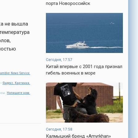
кроме того, кто его дал.
порта Новороссийск
-- Люблю давать советы и очень не
люблю, когда их дают мне.
ка не вышла
-- Самое большое богатство — это ум.
 температура
Самая большая нищета — глупость. Из
всех страхов самый пугающий —
олов,
самолюбование.
лностью
-- Лучшее, что можно сделать с хорошим
советом, это пропустить его мимо ушей.
Сегодня, 17:57
Он никогда не бывает полезен никому,
Китай впервые с 2001 года признал
кроме того, кто его дал.
гибель военных в море
ambler News Service.
-- Люблю давать советы и очень не
люблю, когда их дают мне.
 -
Яндекс. Картинки.
осы.
Напишите нам.
Сегодня, 17:58
Калмыцкий бренд «Amyrkhan»