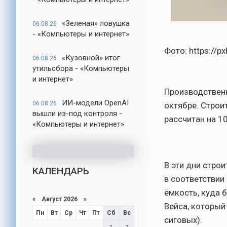
«Зеленая» ловушка
06.08.26
- «Компьютеры и интернет»
Фото: https://p
«Кузовной» итог
06.08.26
утильсбора - «Компьютеры
и интернет»
Производственн
ИИ-модели OpenAI
06.08.26
октябре. Строи
вышли из-под контроля -
рассчитан на 1
«Компьютеры и интернет»
В эти дни стро
КАЛЕНДАРЬ
в соответствии
ёмкость, куда 
«
Август 2026
»
Вейса, который
Пн
Вт
Ср
Чт
Пт
Сб
Вс
сиговых).