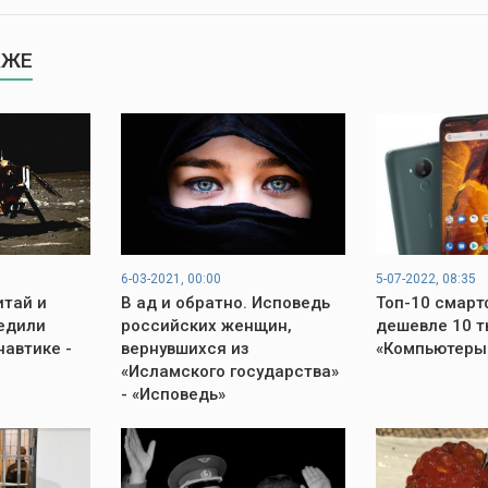
КЖЕ
6-03-2021, 00:00
5-07-2022, 08:35
итай и
В ад и обратно. Исповедь
Топ-10 смарт
едили
российских женщин,
дешевле 10 т
автике -
вернувшихся из
«Компьютеры 
«Исламского государства»
- «Исповедь»