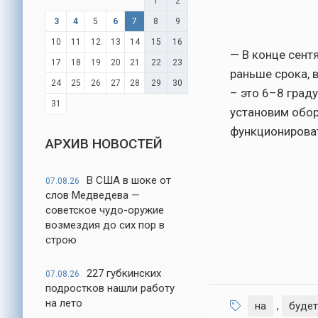
1
2
3
4
5
6
7
8
9
10
11
12
13
14
15
16
— В конце сент
17
18
19
20
21
22
23
раньше срока, 
24
25
26
27
28
29
30
– это 6–8 град
31
установим обор
функционироват
АРХИВ НОВОСТЕЙ
В США в шоке от
07.08.26
слов Медведева —
советское чудо-оружие
возмездия до сих пор в
строю
227 губкинских
07.08.26
подростков нашли работу
на лето
на
,
будет