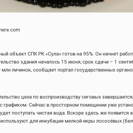
xhere.com
ый объект СПК РК «Сула» готов на 95%. Он начнёт работ
тельство здания началось 15 июня, срок сдачи – 1 сентя
0 млн личинок, сообщает портал государственных органо
ительство цеха по воспроизводству сиговых завершается
 с графиком. Сейчас в просторном помещении уже устан
будет поступать чистая вода. Вскоре здесь же появится 
 используют для инкубации мелкой икры лососёвых (бе