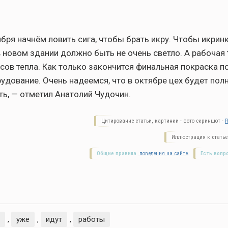
ября начнём ловить сига, чтобы брать икру. Чтобы икрин
в новом здании должно быть не очень светло. А рабочая
усов тепла. Как только закончится финальная покраска п
удование. Очень надеемся, что в октябре цех будет по
ь, — отметил Анатолий Чудочин.
Цитирование статьи, картинки - фото скриншот -
R
Иллюстрация к статье
Общие правила
поведения на сайте.
Есть вопр
,
уже
,
идут
,
работы