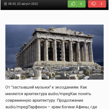
08:35, 02 август 2022
0
0
От "застывшей музыки" к экозданиям. Как меняется архитектура audio/mpegКак понять современную архитектуру. Продолжение audio/mpegПарфенон – храм богини Афины, где некогда находилась ее статуя высотой больше 10 метров. Памятник стоит в самом сердце греческой столицы на скале, возвышающейся над городом. О прошлом и настоящем Парфенона узнаете из материала радио Sputnik.ПарфенонГоворим архитектура – подразумеваем Парфенон. Этот величественный храм построен почти две с половиной тысячи лет назад. Он был и остается главной жемчужиной афинского Акрополя, символом мастерства древних зодчих. Каждый год достопримечательность привлекает миллионы посетителей. Уже почти полвека длится реставрация памятника. И хотя его лучшие дни давно миновали, он по-прежнему притягивает и своей красотой, и своей историей.ИсторияИнициатором строительства Парфенона стал правитель Афин – Перкил. С этим государственным деятелем связывают период высшего расцвета города – "периклов век". К этому времени греко-персидские войны закончились как нельзя лучше для эллинов, Афины по сути стали империей и распоряжались деньгами Афинского союза, созданного для борьбы с персами. К тому же у Перикла были амбиции превратить город в крупнейший религиозный и культурный центр Эллады. А на Акрополе – скале, возвышавшейся над полисом и служившей крепостью и резиденцией властей, уже имелась подходящая площадка: в начале V века до нашей эры там попытались воздвигнуть храм в честь богини-покровительницы города, но у вторгшихся в Грецию персов были другие планы. Теперь, когда началась мирная эпоха, самое время было вспомнить о былых замыслах. Но масштаб был уже совсем другой – такого великолепия страна еще не знала.К проекту привлекли выдающихся архитекторов и скульпторов того времени. Во-первых, это зодчий-"суперзвезда" Фидий, который, как считается, и стал автором ключевой идеи Парфенона. Позднее этот мастер создаст одно из семи чудес света – статую Зевса в Олимпии. Во-вторых, это Калликрат, которого считают главным архитектором Афин. Он занимался организационной стороной вопроса. Наконец, детальное архитектурное решение было поручено Иктину. По некоторым данным, на тот момент он уже работал над таким известным культовым сооружением как храм Аполлона Эпикурия в Бассах.Строительство Парфенона началось в 447 году до н.э. Храм посвящался богине мудрости, войны, покровительнице искусств, наук, ремесел, а заодно и главного греческого города – Афине. Слово Парфенон происходит от "парфенос" – девственный, а официальное название сооружения было Храм Афины Девы. Это качество как бы символизировало для жителей города его неприступность.Основные работы были закончены за какие-то 9 лет, еще 6 лет ушло на то, чтобы завершить убранство храма. Примечательно, что строили Парфенон не рабы, а свободные (хоть и небогатые) горожане, для которых Перикл организовал программу общественных работ. На сооружение потратили огромные деньги – по разным данным от 450 до 700 талантов. Для сравнения, боевой корабль стоил 1 талант. Перикла даже критиковали за такие расходы, но тот оправдался тем, что храм будет гордостью города на века, и оказался прав. К тому же налоги на горожан не поднимали. Беднота получила хороший источник дохода, а политик – дополнительную поддержку.Основной статьей расходов оказалась доставка главного строительного материала – мрамора с горы Пенделикон, расположенной в паре десятков километров от Афин. Кроме этого со всей Греции туда свозили драгоценные металлы, черное дерево и слоновую кость.Главным украшением храма стала статуя богини работы Фидия. Скульптура была сделана из дерева, слоновой кости и золота. Именно на этот благородный металл и позарился через 134 года тиран Лахар, снявший золотые листы со статуи, чтобы расплатиться со своими войсками. Этот эпизод можно назвать первым зафиксированным случаем нанесения ущерба храму. В III веке статуя исчезает, что именно с ней произошло неизвестно.В III веке нашей эры храм горел в результате вторжения варваров. Тогда он лишился обеих дверей, крыши, внутренних перекрытий.В V веке сокровища храма вывезли в Константинополь. А столетие спустя Парфенон начинают превращать в христианский храм. Во-первых, это сопровождалось перепланировками, а во-вторых, большую часть скульптур особо духовные люди посчитали неприемлемыми для своих ценностей – из-за наготы персонажей или их принадлежности к язычеству. Церемониться не стали, изваяния уничтожили или испортили.В середине XV века пришли турки. Они превратили Парфенон в мечеть, но это не беда, беда в том, что Османская империя постоянно воевала, и в результате одной из операций храму был нанесен уже непоправимый ущерб. В 1687 году город осаждали венецианцы. Тогдашние его хозяева не придумали ничего лучше, как устроить в Парфеноне пороховой склад в расчете на то, что нападавшие не посмеют стрелять по сокровищу мировой культуры. Но тех это обстоятельство не смутило. Одно из ядер угодило прямиком в склад, и вся средняя часть храма взлетела на воздух.Восстанавливать Парфенон после этого никто не стал, и местные жители начали его потихоньку растаскивать, в результате исчезла примерно половина скульптур. А турецкие хозяева разбирали сооружение, чтобы добыть из него свинец, использовавшийся для скрепления кладки между собой, из него отливали пули. Храм окончательно превращается в руины. Многие люди смотрели на все это с ужасом и пытались что-то спасти, из-за чего фрагменты некогда богатого скульптурного убранства оказывались в разных европейских городах и оседали в музеях или у коллекционеров.Больше всего на этом поприще преуспел британский лорд Элгин, который в начале XIX века с разрешения турецких властителей вывез в Великобританию примерно половину остававшихся на тот момент скульптур Парфенона. Кто-то называет это воровством, а кто-то – спасением культурного наследия для будущих поколений. К слову, сам аристократ на этой операции не то что рук не нагрел, а даже оказался в убытке: залез в долги и скрывался от кредиторов.Коллекция же была продана Британскому музею, от которого Эллада до сих пор безуспешно пытается получить "мраморы Элгина" назад, хотя некоторые другие европейские города понемногу идут навстречу и передают спасенное в прошлом греческим властям.Первые попытки реставрации Парфенона начались сразу после обретения Грецией независимости в 1832 году, впрочем, масштаб их был невелик. Свой современный вид Парфенон обрел в результате работы инженера Николаоса Баланоса, который взялся за дело уже в начале прошлого века. С одной стороны, были восстановлены колоннады, соединяющие фасады. С другой – делалось это без учета первоначального расположения мраморных блоков. А скрепляли их железом, которое ржавело и деформировалось, элементы сооружения растрескивались.В 1975 году начали все делать по уму, с учетом того, где какие фрагменты были изначально, а скрепляли их уже титаном.Скоро этому этапу работ исполнится полвека, а Парфенон и отдаленно не напоминает то, чем он некогда являлся. С другой стороны, прогресс, хоть медленный, но есть, Акрополь и Парфенон постепенно преображаются.Сейчас Парфенон – это периптер (прямоугольное сооружение) с 8 десятиметровыми колоннами на торцах (примерно 31 метр в длину каждый) и 17 по бокам (почти 70 метров), стоящий на трех мраморных ступенях. Частично восстановлен западный фасад.В наши дни реставраторы работают над одной из стен внутреннего помещения. Для реконструкции применяется больше 350 камней оригинальной постройки, плюс около сотни новых. Эта программа рассчитана минимум на 15 лет.Так что пока туристу, со стороны глядящему на Парфенон, должно помочь воображение и трехмерные реконструкции сооружения. И наше описание.АрхитектураОдна из главных особенностей архитектуры Парфенона – ее искривления, сделанные нарочно для того, чтобы несмотря на искажения зрения, здание выглядело бы "стройным". Для этого: основание, на котором стоят колонны, немного повышается к центру; угловые колонны торцевых фасадов имеют небольшой уклон опять-таки к центру; все колонны сделаны с небольшим утолщением посередине и сужением кверху; угловые колонны были чуть больше остальных в диаметре. То, что древние зодчие использовали эти приемы, выяснилось только в XIX веке.Кладка была сухой, без использования растворов, элементы соединялись железными скрепами и штырями, для заливки крепежа использовался свинец. Колонны состояли из барабанов, скреплявшихся деревянными стержнями.У здания были и стены, и ворота, и двускатная черепичная крыша.Многие его детали были раскрашены красным, синим и золотым цветами.Высота всего сооружения составляла почти 20 метров.Статуи и произведения искусстваГлавным культовым предметом храма была огромная (11-13 метров в высоту) статуя Афины Парфенос работы Фидия. Она располагалась ближе к восточному входу в так называемой целле. На изваяние ушло около тонны золота. Автора даже обвиняли в его воровстве, но тот сумел оправдаться. Перед статуей располагался небольшой бассейн – для поддержания необходимой для статуи влажности.Известно, что Афина была облачена в длинный хитон, в одной руке держала изображение богини победы Ники, в другой – копье, на груди у покровительницы города была голова Медузы Горгоны, в ногах лежал щит, а рядом свернулась змея.Также Фидий работал над некоторыми из многих других скульптур храма. Их можно разделить на 3 большие группы.Во-первых, это изваяния фронтонов, стоявшие под самой кровлей над входами в храм с торцов здания. Над восточным была запечатлена сцена рождения Афины, над западным – ссора Афины с Посейдоном. Сохранилось 30 статуй богов и героев: 19 в Британском музее, остальные в Афинах.Во-вторых, это метопы (всего их было 92) – прямоугольные панели, располагавшиеся по периметру всего сооружения уровнем ниже фронтонных скульптур. Здесь были горельефы с изображением сцен из борьбы богов и гигантов, кентавров и мифического племени великанов – лапифов, битва греков с амазонками и Троянская война. До наших дней дошло 57 метоп: 42 в Афинах, остальные в Британском музее.Наконец, это фриз, сверху опоясывавший целлу. На нем – б