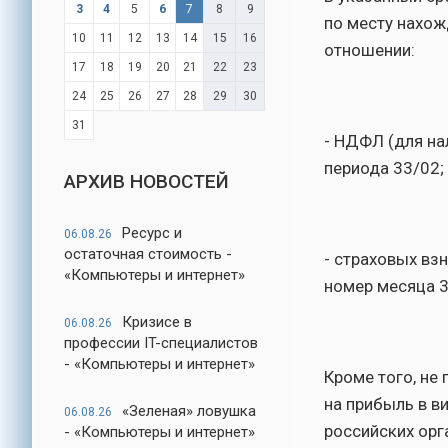
3
4
5
6
7
8
9
по месту нахож
10
11
12
13
14
15
16
отношении:
17
18
19
20
21
22
23
24
25
26
27
28
29
30
31
- НДФЛ (для на
периода 33/02;
АРХИВ НОВОСТЕЙ
Ресурс и
06.08.26
остаточная стоимость -
- страховых вз
«Компьютеры и интернет»
номер месяца 3
Кризисе в
06.08.26
профессии IT-специалистов
- «Компьютеры и интернет»
Кроме того, не
на прибыль в в
«Зеленая» ловушка
06.08.26
российских орг
- «Компьютеры и интернет»