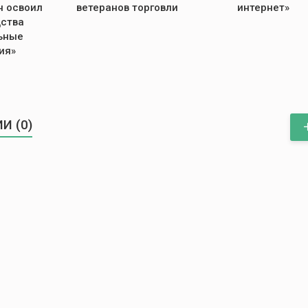
н освоил
ветеранов торговли
интернет»
ства
ьные
ия»
И (0)