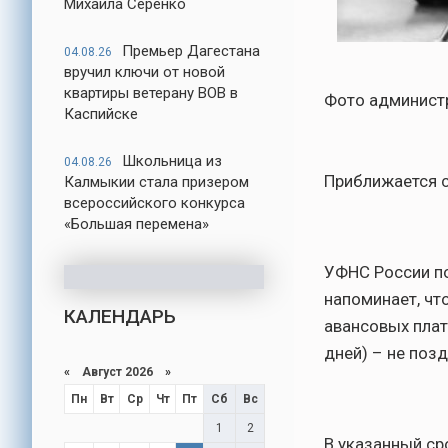
Михаила Серенко
Премьер Дагестана
04.08.26
вручил ключи от новой
квартиры ветерану ВОВ в
Фото админист
Каспийске
Школьница из
04.08.26
Приближается с
Калмыкии стала призером
всероссийского конкурса
«Большая перемена»
УФНС России по
напоминает, чт
КАЛЕНДАРЬ
авансовых плат
дней) – не позд
«
Август 2026
»
Пн
Вт
Ср
Чт
Пт
Сб
Вс
1
2
В указанный ср