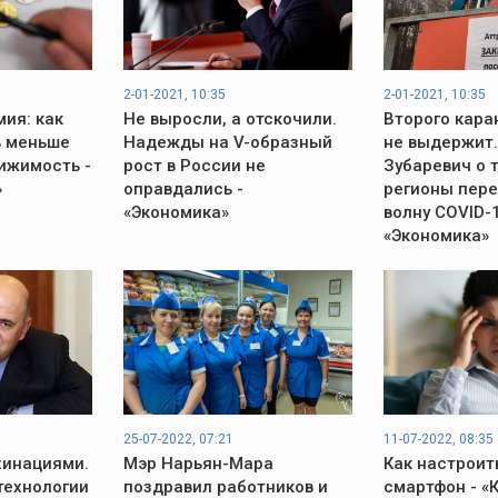
2-01-2021, 10:35
2-01-2021, 10:35
ия: как
Не выросли, а отскочили.
Второго кара
ь меньше
Надежды на V-образный
не выдержит.
ижимость -
рост в России не
Зубаревич о т
»
оправдались -
регионы пер
«Экономика»
волну COVID-1
«Экономика»
25-07-2022, 07:21
11-07-2022, 08:35
хинациями.
Мэр Нарьян-Мара
Как настроить
технологии
поздравил работников и
смартфон - «