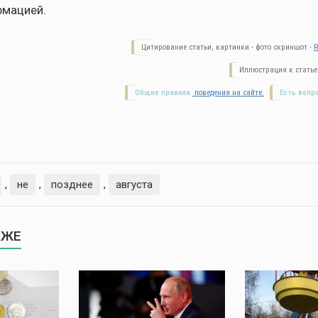
рмацией.
Цитирование статьи, картинки - фото скриншот -
R
Иллюстрация к статье
Общие правила
поведения на сайте.
Есть вопр
,
не
,
позднее
,
августа
КЖЕ