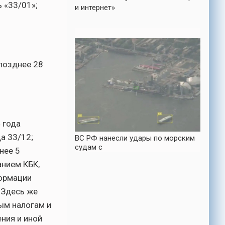
 «33/01»;
и интернет»
позднее 28
 года
а 33/12;
ВС РФ нанесли удары по морским
судам с
нее 5
анием КБК,
формации
 Здесь же
ым налогам и
ния и иной