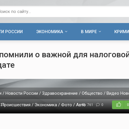
ТИ РОССИИ
ЭКОНОМИКА
В МИРЕ
КРИМ
помнили о важной для налогово
дате
 / Новости России / Здравоохранение / Общество / Видео Ново
/ Происшествия / Экономика / Фото / Авто
024
761
0
0