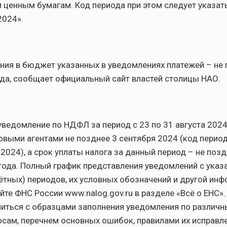
ценным бумагам. Код периода при этом следует указать
2024».
ния в бюджет указанных в уведомлениях платежей – не 
ода, сообщает официальный сайт властей столицы НАО.
уведомление по НДФЛ за период с 23 по 31 августа 2024
овыми агентами не позднее 3 сентября 2024 (код период
 2024), а срок уплаты налога за данный период – не позд
года. Полный график представления уведомлений с указ
ётных) периодов, их условных обозначений и другой ин
йте ФНС России www.nalog.gov.ru в разделе «Всё о ЕНС».
иться с образцами заполнения уведомления по различн
сам, перечнем основных ошибок, правилами их исправле