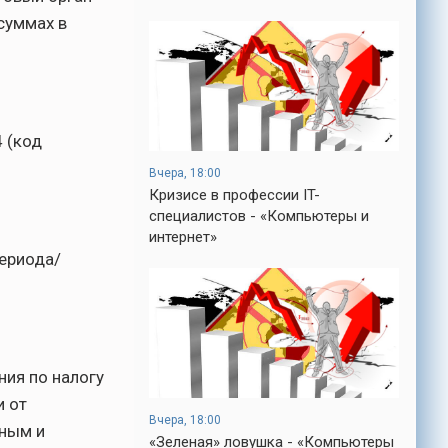
кроме того, кто его дал.
суммах в
-- Люблю давать советы и очень не
люблю, когда их дают мне.
-- Самое большое богатство — это ум.
Самая большая нищета — глупость. Из
всех страхов самый пугающий —
самолюбование.
4 (код
-- Лучшее, что можно сделать с хорошим
Вчера, 18:00
советом, это пропустить его мимо ушей.
Кризисе в профессии IT-
Он никогда не бывает полезен никому,
специалистов - «Компьютеры и
кроме того, кто его дал.
интернет»
-- Люблю давать советы и очень не
периода/
люблю, когда их дают мне.
ния по налогу
и от
Вчера, 18:00
нным и
«Зеленая» ловушка - «Компьютеры