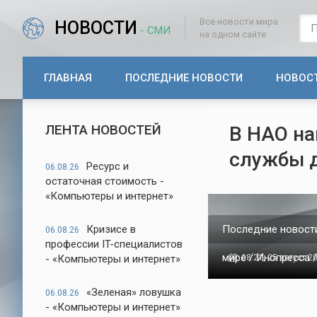
Все новости мира
НОВОСТИ
- СМИ
на одном сайте
ГЛАВНАЯ
ПОСЛЕДНИЕ НОВОСТИ
НОВОС
ЛЕНТА НОВОСТЕЙ
В НАО на
службы 
Ресурс и
06.08.26
остаточная стоимость -
«Компьютеры и интернет»
Кризисе в
Последние новости
06.08.26
профессии IT-специалистов
мире / Инопресса 
- «Компьютеры и интернет»
08:21, 25 август 2
«Зеленая» ловушка
06.08.26
- «Компьютеры и интернет»