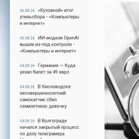
«Кузовной» итог
06.08.26
утильсбора - «Компьютеры
и интернет»
ИИ-модели OpenAI
06.08.26
вышли из-под контроля -
«Компьютеры и интернет»
Германия — Куда
04.08.26
уехал билет за 49 евро
В Кисловодске
04.08.26
несовершеннолетний
самокатчик сбил
семилетнюю девочку
В Волгограде
04.08.26
начался закрытый процесс
по делу телеграмера