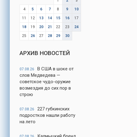
1
2
3
4
5
6
7
8
9
10
11
12
13
14
15
16
17
18
19
20
21
22
23
24
25
26
27
28
29
30
АРХИВ НОВОСТЕЙ
В США в шоке от
07.08.26
слов Медведева —
советское чудо-оружие
возмездия до сих пор в
строю
227 губкинских
07.08.26
подростков нашли работу
на лето
Калмыцкий бренд
07.08.26