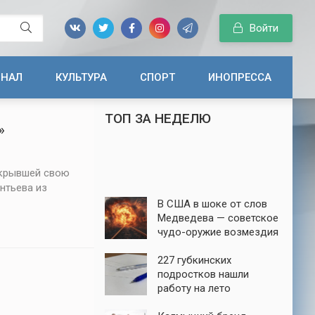
Войти
ИНАЛ
КУЛЬТУРА
СПОРТ
ИНОПРЕССА
ТОП ЗА НЕДЕЛЮ
»
ткрывшей свою
нтьева из
В США в шоке от слов
Медведева — советское
чудо-оружие возмездия
до сих пор в строю
227 губкинских
подростков нашли
работу на лето