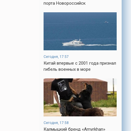
кроме того, кто его дал.
порта Новороссийск
-- Люблю давать советы и очень не
люблю, когда их дают мне.
-- Самое большое богатство — это ум.
Самая большая нищета — глупость. Из
всех страхов самый пугающий —
самолюбование.
-- Лучшее, что можно сделать с хорошим
советом, это пропустить его мимо ушей.
Сегодня, 17:57
Он никогда не бывает полезен никому,
Китай впервые с 2001 года признал
кроме того, кто его дал.
гибель военных в море
-- Люблю давать советы и очень не
люблю, когда их дают мне.
Сегодня, 17:58
Калмыцкий бренд «Amyrkhan»