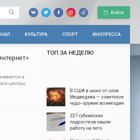
Войти
ИНАЛ
КУЛЬТУРА
СПОРТ
ИНОПРЕССА
ТОП ЗА НЕДЕЛЮ
нтернет»
чивается в
ата-центры,
В США в шоке от слов
Медведева — советское
чудо-оружие возмездия
до сих пор в строю
227 губкинских
подростков нашли
работу на лето