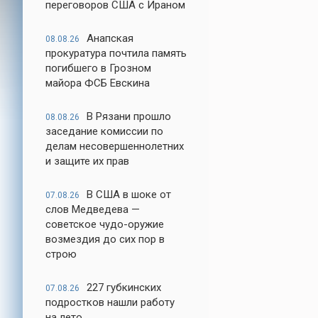
переговоров США с Ираном
Анапская
08.08.26
прокуратура почтила память
погибшего в Грозном
майора ФСБ Евскина
В Рязани прошло
08.08.26
заседание комиссии по
делам несовершеннолетних
и защите их прав
В США в шоке от
07.08.26
слов Медведева —
советское чудо-оружие
возмездия до сих пор в
строю
227 губкинских
07.08.26
подростков нашли работу
на лето