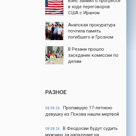
Вэнс заявил о прогрессе
в ходе переговоров
США с Ираном
Анапская прокуратура
почтила память
погибшего в Грозном
майора ФСБ Евскина
В Рязани прошло
заседание комиссии по
делам
несовершеннолетних и
защите их прав
РАЗНОЕ
Пропавшую 17-летнюю
08.08.26
девушку из Пскова нашли мертвой
В Феодосии будут судить
08.08.26
мужчину за нападение на