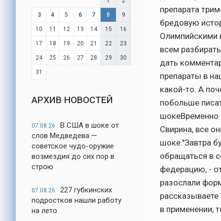
1
2
препарата трим
3
4
5
6
7
8
9
бредовую истор
10
11
12
13
14
15
16
Олимпийскими и
17
18
19
20
21
22
23
всем разбирать
24
25
26
27
28
29
30
дать комментар
31
препараты в на
какой-то. А поч
АРХИВ НОВОСТЕЙ
побольше писат
шокеВременно 
В США в шоке от
07.08.26
Свирина, все о
слов Медведева —
шоке."Завтра б
советское чудо-оружие
обращаться в с
возмездия до сих пор в
строю
федерацию, - о
разослали форм
227 губкинских
07.08.26
рассказываете 
подростков нашли работу
в применении, 
на лето