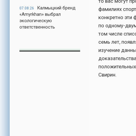
то вас могут п
Калмыцкий бренд
07.08.26
фамилиях спорт
«Amyrkhan» выбрал
конкретно эти 
экологическую
по одному-двум
ответственность
том числе списо
семь лет, появ
изучение данных
доказательства
положительных 
Свирин.