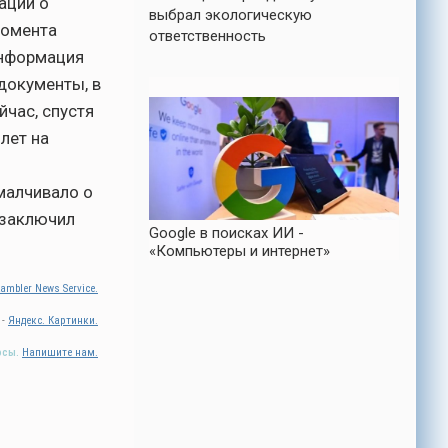
ации о
выбрал экологическую
момента
ответственность
информация
 документы, в
йчас, спустя
лет на
малчивало о
 заключил
Google в поисках ИИ -
«Компьютеры и интернет»
ambler News Service.
 -
Яндекс. Картинки.
осы.
Напишите нам.