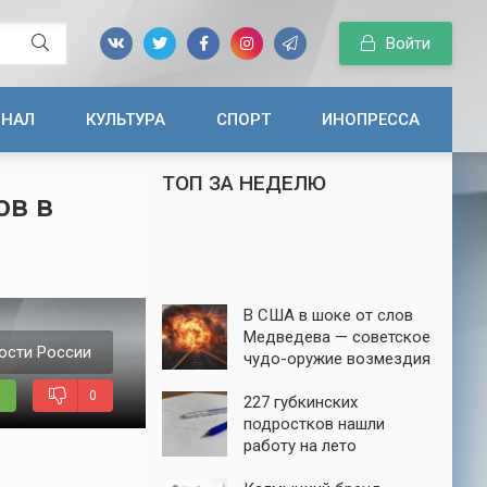
Войти
ИНАЛ
КУЛЬТУРА
СПОРТ
ИНОПРЕССА
ТОП ЗА НЕДЕЛЮ
ов в
В США в шоке от слов
Медведева — советское
ости России
чудо-оружие возмездия
до сих пор в строю
0
227 губкинских
подростков нашли
работу на лето