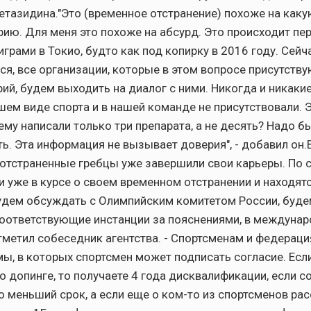
етазидина."Это (временное отстранение) похоже на каку
ию. Для меня это похоже на абсурд. Это происходит пе
грами в Токио, будто как под копирку в 2016 году. Сейч
ся, все организации, которые в этом вопросе присутств
ий, будем выходить на диалог с ними. Никогда и никаки
шем виде спорта и в нашей команде не присутствовали. 
ему написали только три препарата, а не десять? Надо б
ь. Эта информация не вызывает доверия", - добавил он.
отстраненные гребцы уже завершили свои карьеры. По 
ни уже в курсе о своем временном отстранении и находятс
удем обсуждать с Олимпийским комитетом России, буд
оответствующие инстанции за пояснениями, в междуна
тметил собеседник агентства. - Спортсменам и федерац
ы, в которых спортсмен может подписать согласие. Есл
о допинге, то получаете 4 года дисквалификации, если 
то меньший срок, а если еще о ком-то из спортсменов ра