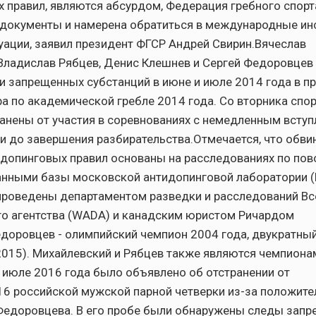
 правил, являются абсурдом, Федерация гребного спорт
 документы и намерена обратиться в международные ин
уации, заявил президент ФГСР Андрей Свирин.Вячеслав
Владислав Рябцев, Денис Клешнев и Сергей Федоровцев
и запрещенных субстанций в июне и июле 2014 года в п
а по академической гребле 2014 года. Со вторника спо
анены от участия в соревнованиях с немедленным всту
 и до завершения разбирательства.Отмечается, что обви
допинговых правил основаны на расследованиях по пов
нными базы московской антидопинговой лаборатории (
проведены департаментом разведки и расследований В
го агентства (WADA) и канадским юристом Ричардом
оровцев - олимпийский чемпион 2004 года, двукратны
2015). Михайлевский и Рябцев также являются чемпиона
 июле 2016 года было объявлено об отстранении от
6 российской мужской парной четверки из-за положите
Федоровцева. В его пробе были обнаружены следы запр