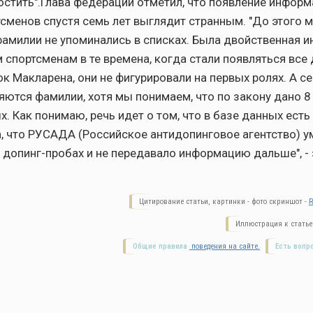
ростить".Глава федерации отметил, что появление информ
сменов спустя семь лет выглядит странным. "До этого 
фамилии не упоминались в списках. Была двойственная 
 спортсменам в те времена, когда стали появляться все
к Макларена, они не фигурировали на первых ролях. А се
ляются фамилии, хотя мы понимаем, что по закону дано 8 
. Как понимаю, речь идет о том, что в базе данных есть
, что РУСАДА (Российское антидопинговое агентство) у
допинг-пробах и не передавало информацию дальше", -
Цитирование статьи, картинки - фото скриншот -
R
Иллюстрация к статье
Общие правила
поведения на сайте.
Есть вопр