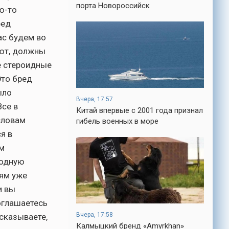
кроме того, кто его дал.
порта Новороссийск
ю-то
-- Люблю давать советы и очень не
ред
люблю, когда их дают мне.
ас будем во
-- Самое большое богатство — это ум.
уют, должны
Самая большая нищета — глупость. Из
всех страхов самый пугающий —
е стероидные
самолюбование.
Это бред
-- Лучшее, что можно сделать с хорошим
ыло
советом, это пропустить его мимо ушей.
Вчера, 17:57
Он никогда не бывает полезен никому,
Все в
Китай впервые с 2001 года признал
кроме того, кто его дал.
словам
гибель военных в море
-- Люблю давать советы и очень не
я в
люблю, когда их дают мне.
ем
родную
иям уже
и вы
соглашаетесь
Вчера, 17:58
ссказываете,
Калмыцкий бренд «Amyrkhan»