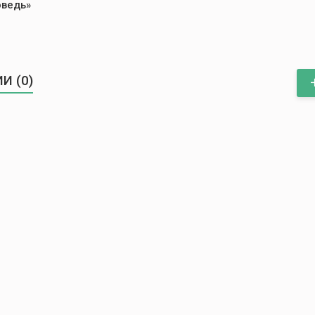
оведь»
И (0)