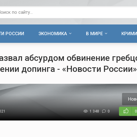
ТИ РОССИИ
ЭКОНОМИКА
В МИРЕ
КРИМ
азвал абсурдом обвинение гребц
ении допинга - «Новости России»
Нов
2021
1 348
0
0