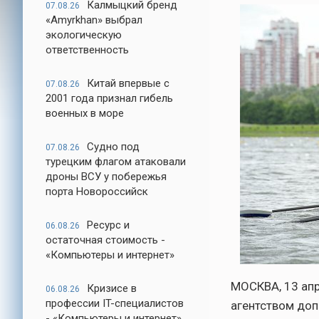
Калмыцкий бренд
07.08.26
«Amyrkhan» выбрал
экологическую
ответственность
Китай впервые с
07.08.26
2001 года признал гибель
военных в море
Судно под
07.08.26
турецким флагом атаковали
дроны ВСУ у побережья
порта Новороссийск
Ресурс и
06.08.26
остаточная стоимость -
«Компьютеры и интернет»
МОСКВА, 13 апр
Кризисе в
06.08.26
профессии IT-специалистов
агентством доп
- «Компьютеры и интернет»