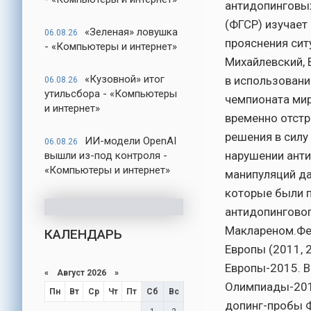
антидопинговых
(ФГСР) изучает
«Зеленая» ловушка
06.08.26
прояснения сит
- «Компьютеры и интернет»
Михайлевский, 
«Кузовной» итог
в использовани
06.08.26
утильсбора - «Компьютеры
чемпионата мир
и интернет»
временно отстр
решения в силу
ИИ-модели OpenAI
06.08.26
нарушении анти
вышли из-под контроля -
«Компьютеры и интернет»
манипуляций да
которые были 
антидопингово
Маклареном.Фед
КАЛЕНДАРЬ
Европы (2011, 
Европы-2015. В
«
Август 2026
»
Олимпиады-201
Пн
Вт
Ср
Чт
Пт
Сб
Вс
допинг-пробы 