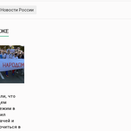
Новости России
КЖЕ
ли, что
щем
режим в
вил
ачей и
ючиться в