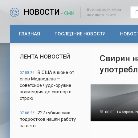
Все новости мира
НОВОСТИ
- СМИ
на одном сайте
ГЛАВНАЯ
ПОСЛЕДНИЕ НОВОСТИ
НОВОС
ЛЕНТА НОВОСТЕЙ
Свирин н
употребл
В США в шоке от
07.08.26
слов Медведева —
советское чудо-оружие
возмездия до сих пор в
строю
227 губкинских
00:00, 14 апрель 
07.08.26
подростков нашли работу
на лето