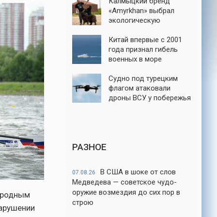
Калмыцкий бренд
«Amyrkhan» выбрал
экологическую
ответственность
Китай впервые с 2001
года признал гибель
военных в море
Судно под турецким
флагом атаковали
дроны ВСУ у побережья
порта Новороссийск
РАЗНОЕ
В США в шоке от слов
07.08.26
Медведева — советское чудо-
оружие возмездия до сих пор в
народным
строю
нарушении