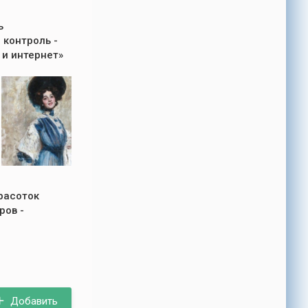
ь
 контроль -
и интернет»
расоток
ров -
Добавить