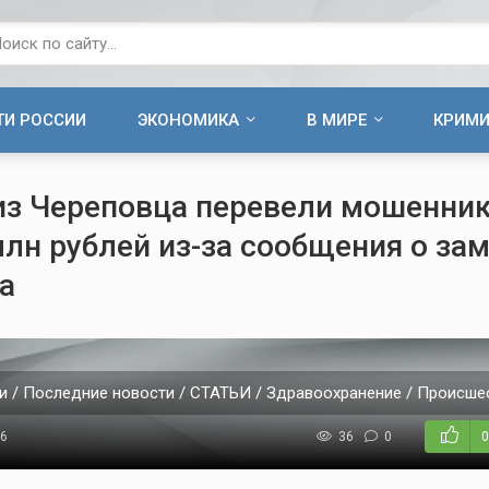
ТИ РОССИИ
ЭКОНОМИКА
В МИРЕ
КРИМ
из Череповца перевели мошенни
млн рублей из-за сообщения о за
а
и / Последние новости / СТАТЬИ / Здравоохранение / Происшес
26
36
0
0