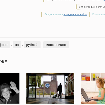
Иллюстрация к статье
Общие правила
поведения на сайте.
Есть вопр
фона
,
на
,
рублей.
,
мошенников.
КЖЕ