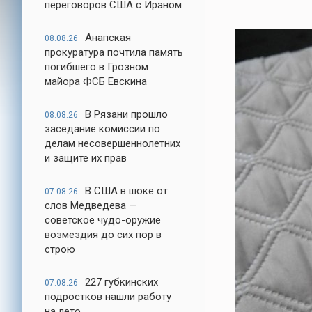
переговоров США с Ираном
Анапская
08.08.26
прокуратура почтила память
погибшего в Грозном
майора ФСБ Евскина
В Рязани прошло
08.08.26
заседание комиссии по
делам несовершеннолетних
и защите их прав
В США в шоке от
07.08.26
слов Медведева —
советское чудо-оружие
возмездия до сих пор в
строю
227 губкинских
07.08.26
подростков нашли работу
на лето