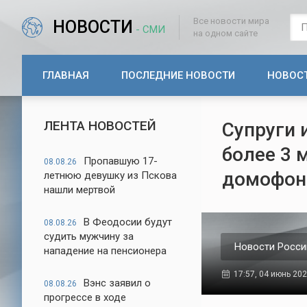
Все новости мира
НОВОСТИ
- СМИ
на одном сайте
ГЛАВНАЯ
ПОСЛЕДНИЕ НОВОСТИ
НОВОС
ЛЕНТА НОВОСТЕЙ
Супруги 
более 3 
Пропавшую 17-
08.08.26
домофон
летнюю девушку из Пскова
нашли мертвой
В Феодосии будут
08.08.26
судить мужчину за
Новости Росси
нападение на пенсионера
17:57, 04 июнь 20
Вэнс заявил о
08.08.26
прогрессе в ходе