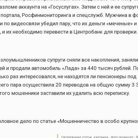
зломе аккаунта на «Госуслугах». Затем с ней и ее супру
портала, Росфинмониторинга и спецслужб. Мужчина в 
 по видеосвязи убедил пару, что их деньги «меченые» и
 и их необходимо перевести в Центробанк для проверки.
злоумышленников супруги сняли все накопления, заняли
ей и продали автомобиль «Лада» за 440 тысяч рублей. П
ко раз интересовался, не находятся ли пенсионеры под
его пара осуществила 20 переводов на общую сумму 3 
этого мошенники заставили их удалить всю переписку.
ловное дело по статье «Мошенничество в особо крупно
Цитирование статьи, картинки - фото скриншот -
R