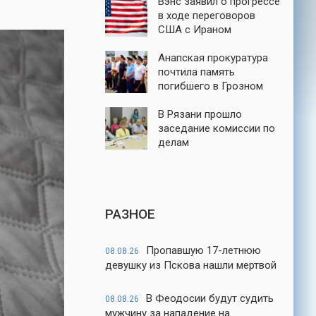
Вэнс заявил о прогрессе
в ходе переговоров
США с Ираном
Анапская прокуратура
почтила память
погибшего в Грозном
майора ФСБ Евскина
В Рязани прошло
заседание комиссии по
делам
несовершеннолетних и
защите их прав
РАЗНОЕ
Пропавшую 17-летнюю
08.08.26
девушку из Пскова нашли мертвой
В Феодосии будут судить
08.08.26
мужчину за нападение на