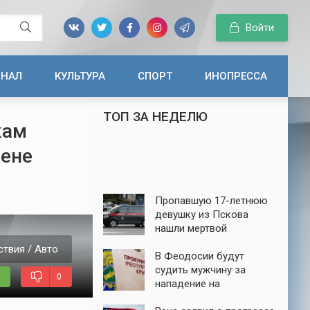
Войти
ИНАЛ
КУЛЬТУРА
СПОРТ
ИНОПРЕССА
ТОП ЗА НЕДЕЛЮ
кам
мене
Пропавшую 17-летнюю
девушку из Пскова
нашли мертвой
твия / Авто
В Феодосии будут
судить мужчину за
0
нападение на
пенсионера