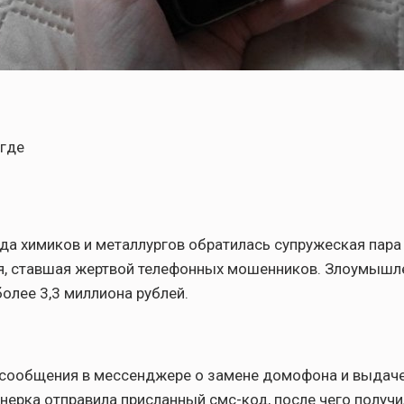
огде
да химиков и металлургов обратилась супружеская пара
я, ставшая жертвой телефонных мошенников. Злоумышл
более 3,3 миллиона рублей.
 сообщения в мессенджере о замене домофона и выдач
нерка отправила присланный смс-код, после чего получи