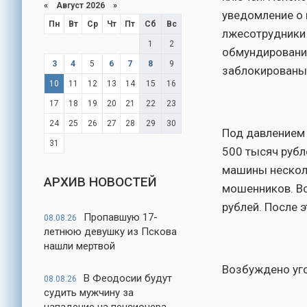
«
Август 2026
»
уведомление о в
Пн
Вт
Ср
Чт
Пт
Сб
Вс
лжесотрудники 
1
2
обмундировании
3
4
5
6
7
8
9
заблокированы,
10
11
12
13
14
15
16
17
18
19
20
21
22
23
24
25
26
27
28
29
30
Под давлением 
31
500 тысяч рубл
машины несколь
АРХИВ НОВОСТЕЙ
мошенников. Вс
рублей. После 
Пропавшую 17-
08.08.26
летнюю девушку из Пскова
нашли мертвой
Возбуждено уго
В Феодосии будут
08.08.26
судить мужчину за