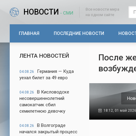
Все новости мира
НОВОСТИ
- СМИ
на одном сайте
ГЛАВНАЯ
ПОСЛЕДНИЕ НОВОСТИ
НОВОС
ЛЕНТА НОВОСТЕЙ
После же
возбужд
Германия — Куда
04.08.26
уехал билет за 49 евро
В Кисловодске
04.08.26
несовершеннолетний
Нов
самокатчик сбил
семилетнюю девочку
18:12, 01 май 202
В Волгограде
04.08.26
начался закрытый процесс