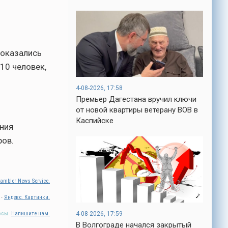
-- Люблю давать советы и очень не
люблю, когда их дают мне.
-- Самое большое богатство — это ум.
Самая большая нищета — глупость. Из
всех страхов самый пугающий —
 оказались
самолюбование.
10 человек,
-- Лучшее, что можно сделать с хорошим
советом, это пропустить его мимо ушей.
4-08-2026, 17:58
Он никогда не бывает полезен никому,
Премьер Дагестана вручил ключи
кроме того, кто его дал.
от новой квартиры ветерану ВОВ в
-- Люблю давать советы и очень не
Каспийске
люблю, когда их дают мне.
ния
ров.
ambler News Service.
 -
Яндекс. Картинки.
осы.
Напишите нам.
4-08-2026, 17:59
В Волгограде начался закрытый