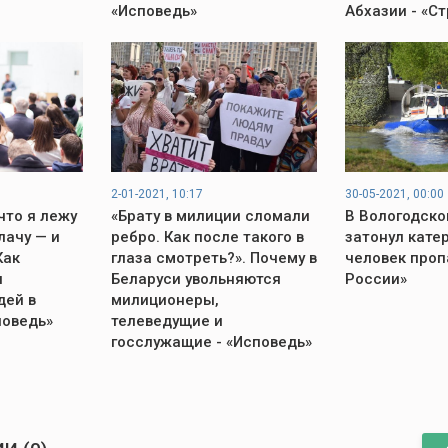
«Исповедь»
Абхазии - «С
2-01-2021, 10:17
30-05-2021, 00:00
что я лежу
«Брату в милиции сломали
В Вологодско
лачу — и
ребро. Как после такого в
затонул катер
Как
глаза смотреть?». Почему в
человек проп
и
Беларуси увольняются
России»
дей в
милиционеры,
поведь»
телеведущие и
госслужащие - «Исповедь»