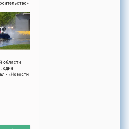
троительство»
й области
, один
ал - «Новости