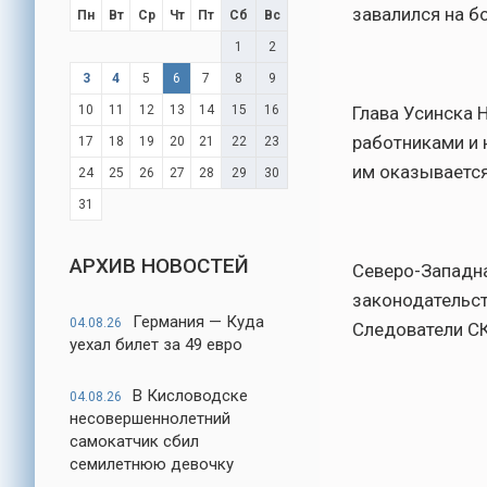
завалился на бо
Пн
Вт
Ср
Чт
Пт
Сб
Вс
1
2
3
4
5
6
7
8
9
10
11
12
13
14
15
16
Глава Усинска 
работниками и 
17
18
19
20
21
22
23
им оказывается
24
25
26
27
28
29
30
31
АРХИВ НОВОСТЕЙ
Северо-Западна
законодательст
Германия — Куда
04.08.26
Следователи СК
уехал билет за 49 евро
В Кисловодске
04.08.26
несовершеннолетний
самокатчик сбил
семилетнюю девочку