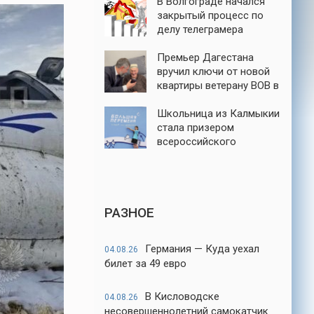
В Волгограде начался
закрытый процесс по
делу телеграмера
Михаила Серенко
Премьер Дагестана
вручил ключи от новой
квартиры ветерану ВОВ в
Каспийске
Школьница из Калмыкии
стала призером
всероссийского
конкурса «Большая
перемена»
РАЗНОЕ
Германия — Куда уехал
04.08.26
билет за 49 евро
В Кисловодске
04.08.26
несовершеннолетний самокатчик