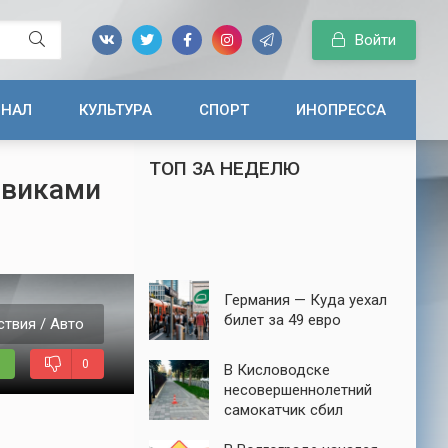
Войти
ИНАЛ
КУЛЬТУРА
СПОРТ
ИНОПРЕССА
ТОП ЗА НЕДЕЛЮ
овиками
Германия — Куда уехал
билет за 49 евро
ствия / Авто
0
В Кисловодске
несовершеннолетний
самокатчик сбил
семилетнюю девочку