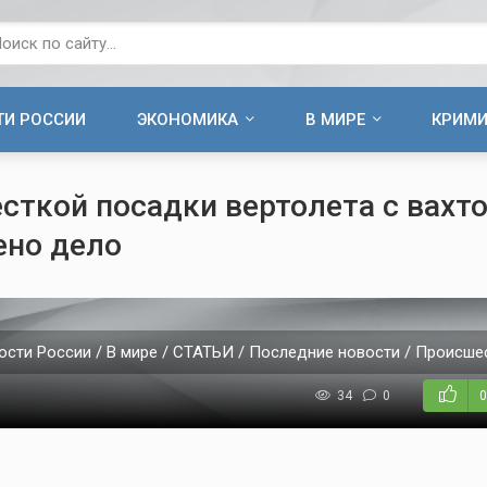
ТИ РОССИИ
ЭКОНОМИКА
В МИРЕ
КРИМ
сткой посадки вертолета с вахт
ено дело
ости России / В мире / СТАТЬИ / Последние новости / Происше
6
34
0
0