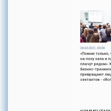
20-02-2021, 00:08
«Помню только, 
на полу зала и п
плачут рядом». 
бизнес-тренинг
превращают лю
сектантов - «Ис