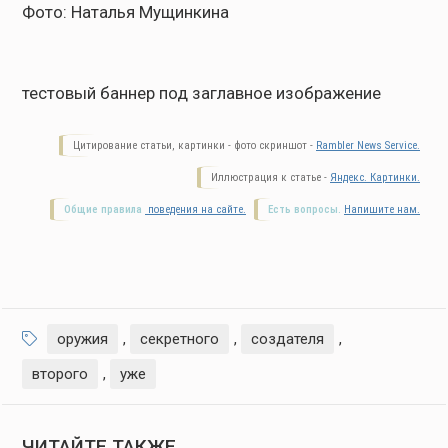
Фото: Наталья Мущинкина
тестовый баннер под заглавное изображение
Цитирование статьи, картинки - фото скриншот -
Rambler News Service.
Иллюстрация к статье -
Яндекс. Картинки.
Общие правила
поведения на сайте.
Есть вопросы.
Напишите нам.
оружия
,
секретного
,
создателя
,
второго
,
уже
ЧИТАЙТЕ ТАКЖЕ