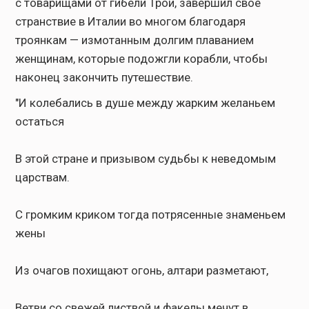
с товарищами от гибели Трои, завершил свое
странствие в Италии во многом благодаря
троянкам — измотанным долгим плаванием
женщинам, которые подожгли корабли, чтобы
наконец закончить путешествие.
"И коле­бались в душе между жарким желаньем
остаться
В этой стране и призывом судьбы к неведомым
царствам.
С громким криком тогда потрясенные знаменьем
жены
Из очагов похищают огонь, алтари разметают,
Ветви со свежей листвой и факелы мечут в