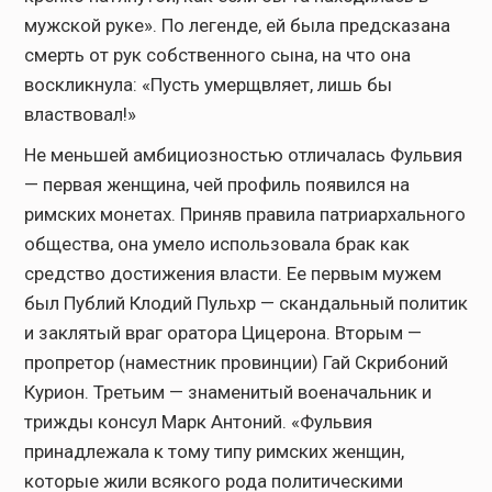
мужской руке». По легенде, ей была предсказана
смерть от рук собственного сына, на что она
воскликнула: «Пусть умерщвляет, лишь бы
властвовал!»
Не меньшей амбициозностью отличалась Фульвия
— первая женщина, чей профиль появился на
римских монетах. Приняв правила патриархального
общества, она умело использовала брак как
средство достижения власти. Ее первым мужем
был Публий Клодий Пульхр — скандальный политик
и заклятый враг оратора Цицерона. Вторым —
пропретор (наместник провинции) Гай Скрибоний
Курион. Третьим — знаменитый военачальник и
трижды консул Марк Антоний. «Фульвия
принадлежала к тому типу римских женщин,
которые жили всякого рода политическими