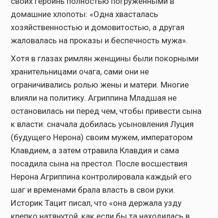
своих героинь полностью погруженными в
домашние хлопоты: «Одна хвасталась
хозяйственностью и домовитостью, а другая
жаловалась на проказы и беспечность мужа».
Хотя в глазах римлян женщины были покорными
хранительницами очага, сами они не
ограничивались ролью жены и матери. Многие
влияли на политику. Агриппина Младшая не
остановилась ни перед чем, чтобы привести сына
к власти: сначала добилась усыновления Луция
(будущего Нерона) своим мужем, императором
Клавдием, а затем отравила Клавдия и сама
посадила сына на престол. После восшествия
Нерона Агриппина контролировала каждый его
шаг и временами брала власть в свои руки.
Историк Тацит писал, что «она держала узду
крепко натянутой, как если бы та находилась в