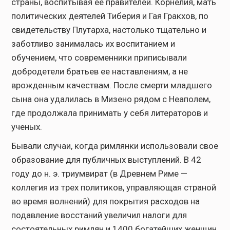
страны, воспитывая ее правителей. Корнелия, мать
политических деятелей Тиберия и Гая Гракхов, по
свидетельству Плутарха, настолько тщательно и
заботливо занималась их воспитанием и
обучением, что современники приписывали
добродетели братьев ее наставлениям, а не
врожденным качествам. После смерти младшего
сына она удалилась в Мизено рядом с Неаполем,
где продолжала принимать у себя литераторов и
ученых.
Бывали случаи, когда римлянки использовали свое
образование для публичных выступлений. В 42
году до н. э. триумвират (в Древнем Риме —
коллегия из трех политиков, управляющая страной
во время волнений) для покрытия расходов на
подавление восстаний увеличил налоги для
состоятельных римлян и 1400 богатейших женщин