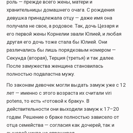
роль — прежде всего жены, матери и
хранительницы домашнего очага. С рождения
девушка принадлежала отцу — даже имя она
получала не свое, а родовое. Так, дочь Цезаря и
его первой жены Корнелии звали Юлией, и любая
другая его дочь тоже стала бы Юлией. Они
различались бы лишь порядковым номером —
Секунда (вторая), Терция (третья) и так далее.
После замужества женщина становилась
полностью подвластна мужу.
По законам девочек могли выдать замуж уже с 12
лет — именно с этого возраста их считали viri
potens, то есть «готовой к браку». В
действительности они выходили замуж к 17–20
годам. Решение о браке полностью зависело от
отца семейства — согласия как дочерей, так и
сыновей никто не спрашивал.