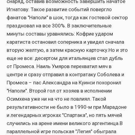
снаряд, оставив возможность завершить начатое
Игнатову. Такое развитие событий повергло
фанатов "Наполи" в шок, тогда как гостевой сектор
праздновал на все 300%. В заключительные
минуты составы уравнялись: Кофрие ударом
каратиста остановил соперника и увидел сначала
вторую желтую, а затем красную карточку.Но и это
еще не все: десертом для итальянцев стал дубль
от Промеса. Наиль Умяров перехватил мяч в
центре и сразу отправил в контратаку Соболева и
Промеса – пас Александра на Куинси похоронил
"Наполи". Второй гол от хозяев в исполнении
Осимхена уже ни на что не повлиял. Такой
результативности не было в 1990-м при Марадоне
и легендарных игроках "Спартака", но пять мячей
случились на арене имени великого аргентинца.В
параллельной игре польская "Легия" обыграла