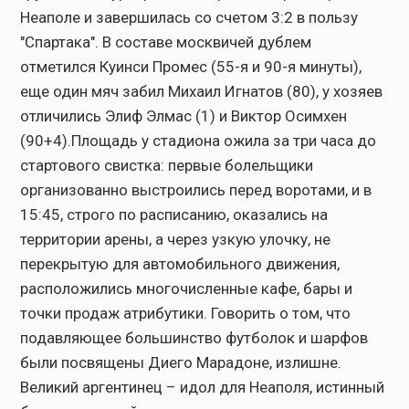
Неаполе и завершилась со счетом 3:2 в пользу
"Спартака". В составе москвичей дублем
отметился Куинси Промес (55-я и 90-я минуты),
еще один мяч забил Михаил Игнатов (80), у хозяев
отличились Элиф Элмас (1) и Виктор Осимхен
(90+4).Площадь у стадиона ожила за три часа до
стартового свистка: первые болельщики
организованно выстроились перед воротами, и в
15:45, строго по расписанию, оказались на
территории арены, а через узкую улочку, не
перекрытую для автомобильного движения,
расположились многочисленные кафе, бары и
точки продаж атрибутики. Говорить о том, что
подавляющее большинство футболок и шарфов
были посвящены Диего Марадоне, излишне.
Великий аргентинец – идол для Неаполя, истинный