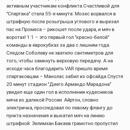
активным участникам конфликта.Счастливой для
"Спартака" стала 55-я минута: Мозес ворвался в
штрафную после розыгрыша углового и вырезал
пас на Промеса – рикошет после удара, и мяч в
воротах! 1:1 – это первый гол "красно-белой"
команды в еврокубках за два с лишним года.
Следом Соболеву не хватило сантиметров для
того, чтобы замкнуть верховую передачу. А на
исходе часа благодарить VAR пришло время
спартаковцам – Манолас забил из офсайда.Спустя
20 минут стадион "Диего Армандо Марадона"
увидел еще один гол в исполнении кудесников
мяча из далекой России. Айртон, словно
электричка, проследовал по левому флангу до
пункта назначения и выкатил мяч на линию
штрафной: Зелимхан Бакаев грамотно пропустил