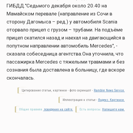
ГИБДД."Седьмого декабря около 20.40 на
Мамайском перевале (направление из Сочи в
сторону Дагомыса – ред.) у автомобиля Scania
оторвало прицеп с грузом – трубами. На подъёме
прицеп скатился назад и наехал на двигающийся в
попутном направлении автомобиль Mercedes", -
сказала собеседница агентства.Она уточнила, что
пассажирка Mercedes с тяжелыми травмами и без
сознания была доставлена в больницу, где вскоре
скончалась.
Цитирование статьи, картинки - фото скриншот -
Rambler News Service.
Иллюстрация к статье -
Яндекс. Картинки.
Общие правила
поведения на сайте.
Есть вопросы.
Напишите нам.