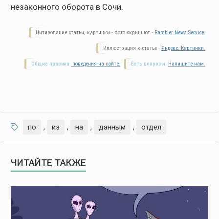
незаконного оборота в Сочи.
Цитирование статьи, картинки - фото скриншот -
Rambler News Service.
Иллюстрация к статье -
Яндекс. Картинки.
Общие правила
поведения на сайте.
Есть вопросы.
Напишите нам.
по
,
из
,
на
,
данным
,
отдел
ЧИТАЙТЕ ТАКЖЕ